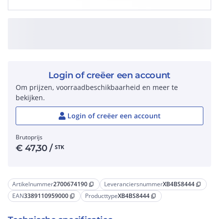
Login of creëer een account
Om prijzen, voorraadbeschikbaarheid en meer te
bekijken.
Login of creëer een account
Brutoprijs
€
47,30
/
STK
Artikelnummer
2700674190
Leveranciersnummer
XB4BS8444
content_copy
content_copy
EAN
3389110959000
Producttype
XB4BS8444
content_copy
content_copy