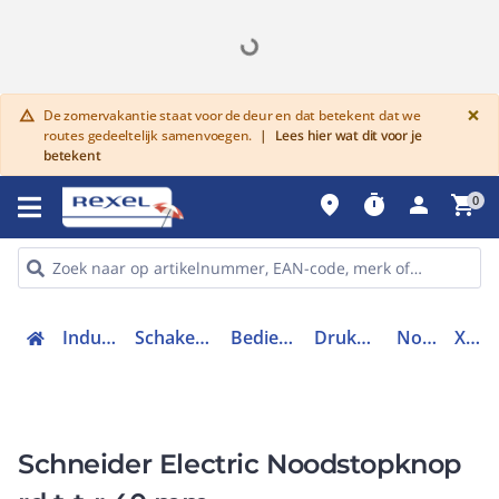
G
×
De zomervakantie staat voor de deur en dat betekent dat we
warning
routes gedeeltelijk samenvoegen.
|
Lees hier wat dit voor je
betekent
place
timer
person
shopping_cart
0
Industriele componenten
Schakelen, bedienen en signaleren
Bedieningen en signaleringen
Drukknoppen en toebehoren
Noodstop compleet
XB4BS8444
Schneider Electric Noodstopknop