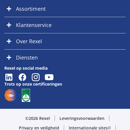
Assortiment
Klantenservice
Over Rexel
Diensten
Rexel op social media
Trots op onze certificeringen
©2026 Rexel
Leveringsvoorwaarden
Privacy en veiligheid
Internationale sites
open_in_new