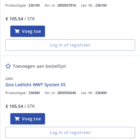
Producttype:
236100
Art. nr.
2850557816
Lev. Nr.:
236100
€ 105,54
/ STK
Voeg toe
Log in of registreer
Toevoegen aan bestellijst
GIRA
Gira Ledlicht WWT System 55
Producttype:
236400
Art. nr.
2850592640
Lev. Nr.:
236400
€ 105,54
/ STK
Voeg toe
Log in of registreer