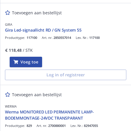
Toevoegen aan bestellijst
GIRA
Gira Led-signaallicht RD / GN System 55
Producttype:
117100
Art. nr.
2850557014
Lev. Nr.:
117100
€ 118,48
/ STK
Voeg toe
Log in of registreer
Toevoegen aan bestellijst
WERMA
Werma MONITORED LED PERMANENTE LAMP-
BODEMMONTAGE-24VDC TRANSPARANT
Producttype:
829
Art. nr.
2700880001
Lev. Nr.:
82947055