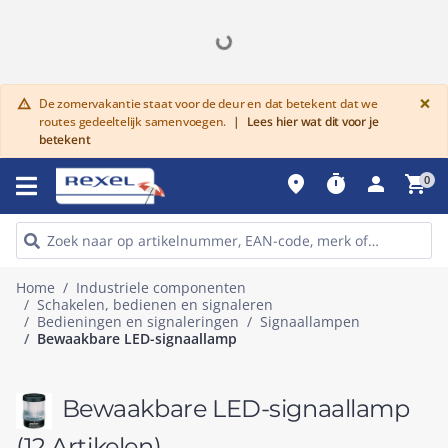
G
×
De zomervakantie staat voor de deur en dat betekent dat we
warning
routes gedeeltelijk samenvoegen.
|
Lees hier wat dit voor je
betekent
place
timer
person
shopping_cart
0
Home
Industriele componenten
Schakelen, bedienen en signaleren
Bedieningen en signaleringen
Signaallampen
Bewaakbare LED-signaallamp
Bewaakbare LED-signaallamp
(12 Artikelen)