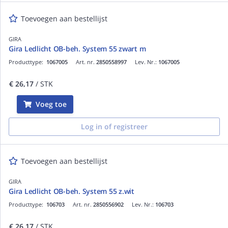
Toevoegen aan bestellijst
GIRA
Gira Ledlicht OB-beh. System 55 zwart m
Producttype:
1067005
Art. nr.
2850558997
Lev. Nr.:
1067005
€ 26,17
/ STK
Voeg toe
Log in of registreer
Toevoegen aan bestellijst
GIRA
Gira Ledlicht OB-beh. System 55 z.wit
Producttype:
106703
Art. nr.
2850556902
Lev. Nr.:
106703
€ 26,17
/ STK