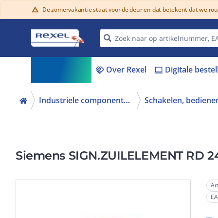
De zomervakantie staat voor de deur en dat betekent dat we ro
warning
Assortiment
Over Rexel
Digitale beste
menu_book
handshake
laptop
Industriele componenten
Siemens SIGN.ZUILELEMENT RD 
Ar
E