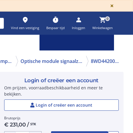
GLOBA
×
place
timer
person
shopping_cart
0
Vind een vestiging
Bespaar tijd
Inloggen
Winkelwagen
Keuzehulpen & calculatoren
settings
Signaallampen
Optische module signaalzuil
8WD44200CB
Login of creëer een account
Om prijzen, voorraadbeschikbaarheid en meer te
bekijken.
Login of creëer een account
Brutoprijs
€
231,00
/
STK