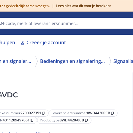
utes gedeeltelijk samenvoegen.
|
Lees hier wat dit voor je betekent
lhulpen
Creëer je account
person
Schakelen, bedienen en signaleren
Bedieningen en signaleringen
24VDC
tikelnummer
2700927351
Leveranciersnummer
8WD44200CB
content_copy
content_copy
AN
4011209497061
Producttype
8WD4420-0CB
content_copy
content_copy