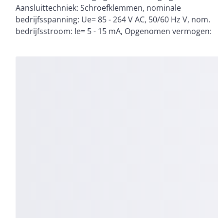
Aansluittechniek: Schroefklemmen, nominale
Aansluiting op SmartWire-DT: nee, normen en
bedrijfsspanning: Ue= 85 - 264 V AC, 50/60 Hz V, nom.
bedrijfsstroom: Ie= 5 - 15 mA, Opgenomen vermogen: