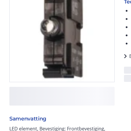
Te
Samenvatting
LED element, Bevestiging: Frontbevestiging,
Pmax.= 0.33 W, bij 230 V, beschermingsgraad: IP20,