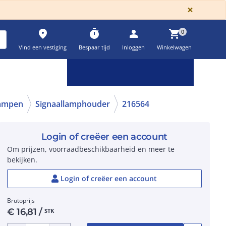
GLOBA
×
place
timer
person
shopping_cart
0
Vind een vestiging
Bespaar tijd
Inloggen
Winkelwagen
Keuzehulpen & calculatoren
settings
lampen
Signaallamphouder
216564
Login of creëer een account
Om prijzen, voorraadbeschikbaarheid en meer te
bekijken.
Login of creëer een account
Brutoprijs
€
16,81
/
STK