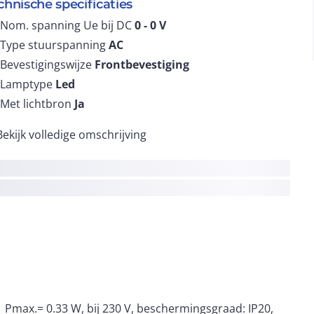
chnische specificaties
Nom. spanning Ue bij DC
0 - 0
V
Type stuurspanning
AC
Bevestigingswijze
Frontbevestiging
Lamptype
Led
Met lichtbron
Ja
Bekijk volledige omschrijving