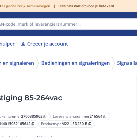
utes gedeeltelijk samenvoegen.
|
Lees hier wat dit voor je betekent
lhulpen
Creëer je account
person
 en signaleren
Bedieningen en signaleringen
Signaal
stiging 85-264vac
tikelnummer
2700385962
Leveranciersnummer
216564
content_copy
content_copy
AN
4015082165642
Producttype
M22-LED230-R
content_copy
content_copy