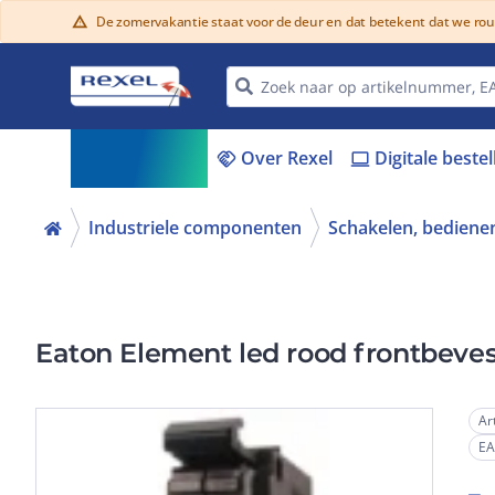
De zomervakantie staat voor de deur en dat betekent dat we ro
warning
Assortiment
Over Rexel
Digitale beste
menu_book
handshake
laptop
Industriele componenten
Schakelen, bedienen
Eaton Element led rood frontbeve
Ar
E