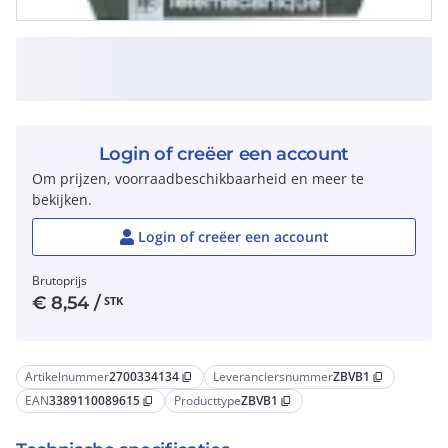
Login of creëer een account
Om prijzen, voorraadbeschikbaarheid en meer te
bekijken.
Login of creëer een account
Brutoprijs
€
8,54
/
STK
Artikelnummer
2700334134
Leveranciersnummer
ZBVB1
content_copy
content_copy
EAN
3389110089615
Producttype
ZBVB1
content_copy
content_copy