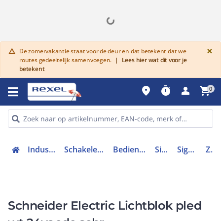
G
×
De zomervakantie staat voor de deur en dat betekent dat we
warning
routes gedeeltelijk samenvoegen.
|
Lees hier wat dit voor je
betekent
place
timer
person
shopping_cart
0
Industriele componenten
Schakelen, bedienen en signaleren
Bedieningen en signaleringen
Signaallampen
Signaallamphouder
ZBVB1
Schneider Electric Lichtblok pled