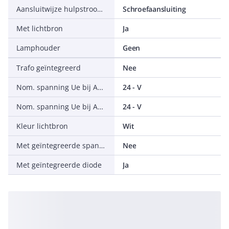
Aansluitwijze hulpstroomcircuit
Schroefaansluiting
Met lichtbron
Ja
Lamphouder
Geen
Trafo geïntegreerd
Nee
Nom. spanning Ue bij AC 50 Hz
24 - V
Nom. spanning Ue bij AC 60 Hz
24 - V
Kleur lichtbron
Wit
Met geïntegreerde spanningverlagende weerstand
Nee
Met geïntegreerde diode
Ja