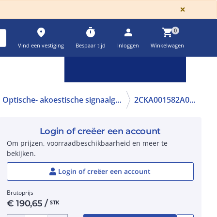
GLOBA
×
place
timer
person
shopping_cart
0
Vind een vestiging
Bespaar tijd
Inloggen
Winkelwagen
Keuzehulpen & calculatoren
settings
Optische- akoestische signaalgever
2CKA001582A0336
Login of creëer een account
Om prijzen, voorraadbeschikbaarheid en meer te
bekijken.
Login of creëer een account
Brutoprijs
€
190,65
/
STK