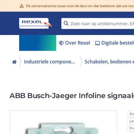
De zomervakantie staat voor de deur en dat betekent dat we ro
warning
Assortiment
Over Rexel
Digitale beste
menu_book
handshake
laptop
Industriele componenten
ABB Busch-Jaeger Infoline signaal
Ar
Le
Pr