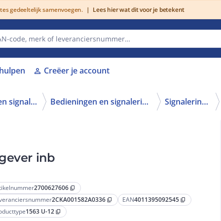
utes gedeeltelijk samenvoegen.
|
Lees hier wat dit voor je betekent
lhulpen
Creëer je account
person
Schakelen, bedienen en signaleren
Bedieningen en signaleringen
Signaleringen
gever inb
tikelnummer
2700627606
content_copy
veranciersnummer
2CKA001582A0336
EAN
4011395092545
content_copy
content_copy
oducttype
1563 U-12
content_copy