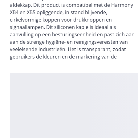
afdekkap. Dit product is compatibel met de Harmony
aansluiting op de Harmony drukknoppen. Het is
XB4 en XB5 opliggende, in stand blijvende,
chemisch resistent, waardoor het ideaal is voor
cirkelvormige koppen voor drukknoppen en
gebruik in ruwe omgevingen waar frequente
signaallampen. Dit siliconen kapje is ideaal als
chemische reiniging nodig is. De siliconen
aanvulling op een besturingseenheid en past zich aan
beschermkap voorkomt de groei van bacteriën in
aan de strenge hygiëne- en reinigingsvereisten van
verbindingen en tussenruimtes: ideaal voor
veeleisende industrieën. Het is transparant, zodat
omgevingen waar een hoge mate van hygiëne vereist
gebruikers de kleuren en de markering van de