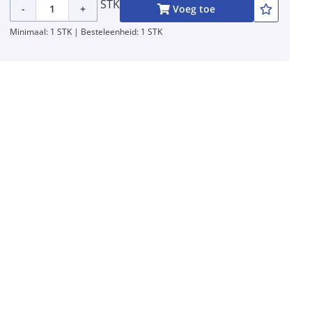
STK
-
+
Voeg toe
Minimaal: 1 STK | Besteleenheid: 1 STK