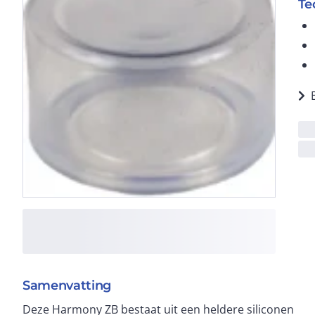
Te
Samenvatting
Deze Harmony ZB bestaat uit een heldere siliconen
onderliggende knop kunnen zien. Perfect voor