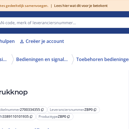
utes gedeeltelijk samenvoegen.
|
Lees hier wat dit voor je betekent
lhulpen
Creëer je account
person
Schakelen, bedienen en signaleren
Bedieningen en signaleringen
drukknop
tikelnummer
2700334355
Leveranciersnummer
ZBP0
content_copy
content_copy
AN
3389110101935
Producttype
ZBP0
content_copy
content_copy