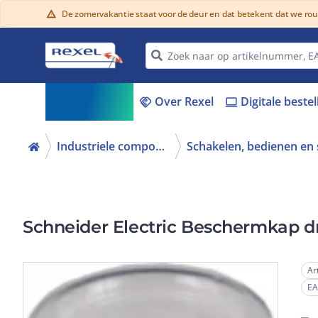
De zomervakantie staat voor de deur en dat betekent dat we ro
warning
Assortiment
Over Rexel
Digitale beste
menu_book
handshake
laptop
Industriele componenten
Schneider Electric Beschermkap 
Ar
E