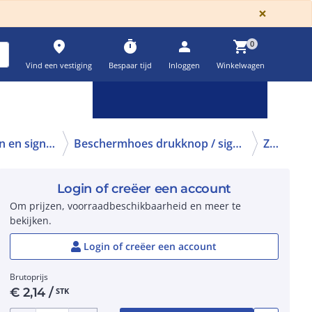
GLOBA
×
place
timer
person
shopping_cart
0
Vind een vestiging
Bespaar tijd
Inloggen
Winkelwagen
Keuzehulpen & calculatoren
settings
Toebehoren bedieningen en signaleringen
Beschermhoes drukknop / signaallamp
ZBP0
Login of creëer een account
Om prijzen, voorraadbeschikbaarheid en meer te
bekijken.
Login of creëer een account
Brutoprijs
€
2,14
/
STK