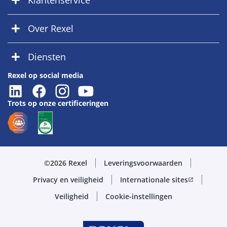
Klantenservice
Over Rexel
Diensten
Rexel op social media
Trots op onze certificeringen
©2026 Rexel
Leveringsvoorwaarden
Privacy en veiligheid
Internationale sites
open_in_new
Veiligheid
Cookie-instellingen