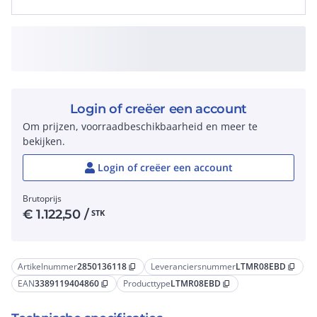
Login of creëer een account
Om prijzen, voorraadbeschikbaarheid en meer te
bekijken.
Login of creëer een account
Brutoprijs
€
1.122,50
/
STK
Artikelnummer
2850136118
Leveranciersnummer
LTMR08EBD
content_copy
content_copy
EAN
3389119404860
Producttype
LTMR08EBD
content_copy
content_copy