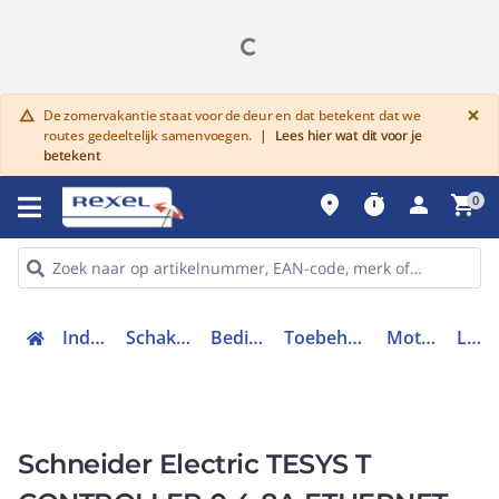
G
×
De zomervakantie staat voor de deur en dat betekent dat we
warning
routes gedeeltelijk samenvoegen.
|
Lees hier wat dit voor je
betekent
place
timer
person
shopping_cart
0
Industriele componenten
Schakelen, bedienen en signaleren
Bedieningen en signaleringen
Toebehoren bedieningen en signaleringen
Motormanagementsysteem
LTMR08EBD
Schneider Electric TESYS T