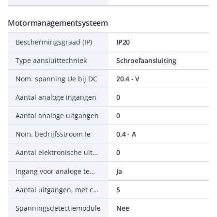
Motormanagementsysteem
Beschermingsgraad (IP)
IP20
Type aansluittechniek
Schroefaansluiting
Nom. spanning Ue bij DC
20.4 - V
Aantal analoge ingangen
0
Aantal analoge uitgangen
0
Nom. bedrijfsstroom Ie
0.4 - A
Aantal elektronische uitgangen
0
Ingang voor analoge temperatuurvoeler
Ja
Aantal uitgangen, met contact
5
Spanningsdetectiemodule
Nee