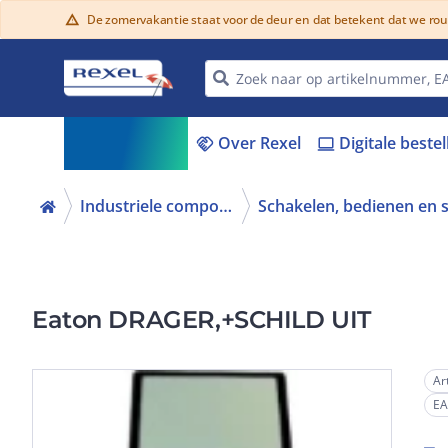
De zomervakantie staat voor de deur en dat betekent dat we ro
warning
Assortiment
Over Rexel
Digitale beste
menu_book
handshake
laptop
Industriele componenten
Eaton DRAGER,+SCHILD UIT
Ar
E