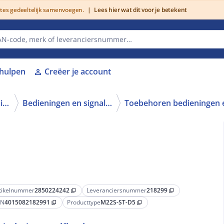
utes gedeeltelijk samenvoegen.
|
Lees hier wat dit voor je betekent
lhulpen
Creëer je account
person
Schakelen, bedienen en signaleren
Bedieningen en signaleringen
tikelnummer
2850224242
Leveranciersnummer
218299
content_copy
content_copy
AN
4015082182991
Producttype
M22S-ST-D5
content_copy
content_copy