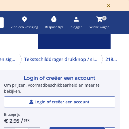
GLOBA
×
place
timer
person
shopping_cart
0
Vind een vestiging
Bespaar tijd
Inloggen
Winkelwagen
Keuzehulpen & calculatoren
settings
Toebehoren bedieningen en signaleringen
Tekstschilddrager drukknop / signaallamp
218299
Login of creëer een account
Om prijzen, voorraadbeschikbaarheid en meer te
bekijken.
Login of creëer een account
Brutoprijs
€
2,95
/
STK