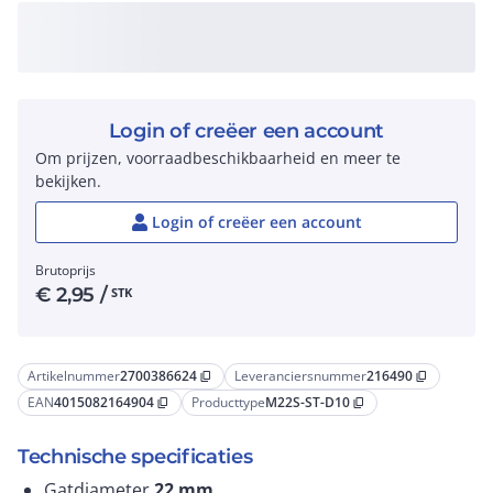
Login of creëer een account
Om prijzen, voorraadbeschikbaarheid en meer te
bekijken.
Login of creëer een account
Brutoprijs
€
2,95
/
STK
Artikelnummer
2700386624
Leveranciersnummer
216490
content_copy
content_copy
EAN
4015082164904
Producttype
M22S-ST-D10
content_copy
content_copy
Technische specificaties
Gatdiameter
22
mm