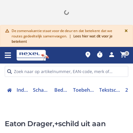
G
×
De zomervakantie staat voor de deur en dat betekent dat we
warning
routes gedeeltelijk samenvoegen.
|
Lees hier wat dit voor je
betekent
place
timer
person
shopping_cart
0
Industriele componenten
Schakelen, bedienen en signaleren
Bedieningen en signaleringen
Toebehoren bedieningen en signaleringen
Tekstschilddrager drukknop / signaallamp
216490
Eaton Drager,+schild uit aan