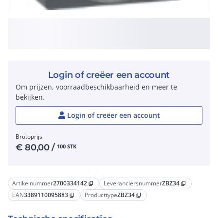
Login of creëer een account
Om prijzen, voorraadbeschikbaarheid en meer te
bekijken.
Login of creëer een account
Brutoprijs
€
80,00
/
100 STK
Artikelnummer
2700334142
Leveranciersnummer
ZBZ34
content_copy
content_copy
EAN
3389110095883
Producttype
ZBZ34
content_copy
content_copy