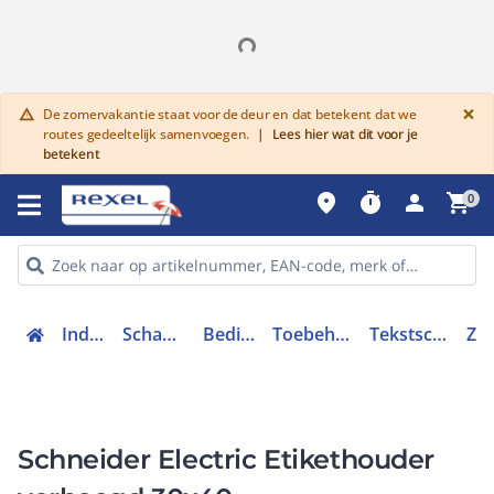
G
×
De zomervakantie staat voor de deur en dat betekent dat we
warning
routes gedeeltelijk samenvoegen.
|
Lees hier wat dit voor je
betekent
place
timer
person
shopping_cart
0
Industriele componenten
Schakelen, bedienen en signaleren
Bedieningen en signaleringen
Toebehoren bedieningen en signaleringen
Tekstschilddrager drukknop / signaallamp
ZBZ34
Schneider Electric Etikethouder