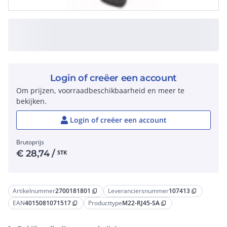
Login of creëer een account
Om prijzen, voorraadbeschikbaarheid en meer te
bekijken.
Login of creëer een account
Brutoprijs
€
28,74
/
STK
Artikelnummer
2700181801
Leveranciersnummer
107413
content_copy
content_copy
EAN
4015081071517
Producttype
M22-RJ45-SA
content_copy
content_copy