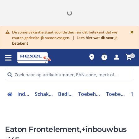
G
×
De zomervakantie staat voor de deur en dat betekent dat we
warning
routes gedeeltelijk samenvoegen.
|
Lees hier wat dit voor je
betekent
place
timer
person
shopping_cart
0
Industriele componenten
Schakelen, bedienen en signaleren
Bedieningen en signaleringen
Toebehoren bedieningen en signaleringen
Toebehoren drukknop / signaallamp
107413
Eaton Frontelement,+inbouwbus