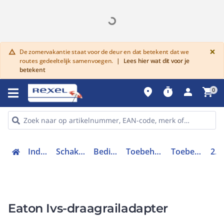
G
×
De zomervakantie staat voor de deur en dat betekent dat we
warning
routes gedeeltelijk samenvoegen.
|
Lees hier wat dit voor je
betekent
place
timer
person
shopping_cart
0
Industriele componenten
Schakelen, bedienen en signaleren
Bedieningen en signaleringen
Toebehoren bedieningen en signaleringen
Toebehoren drukknop / signaallamp
216400
Eaton Ivs-draagrailadapter