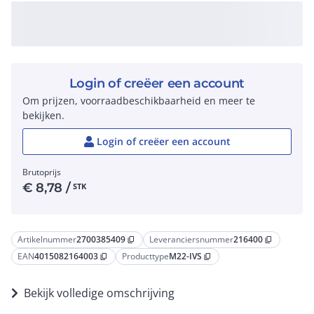
Login of creëer een account
Om prijzen, voorraadbeschikbaarheid en meer te
bekijken.
Login of creëer een account
Brutoprijs
€
8,78
/
STK
Artikelnummer
2700385409
Leveranciersnummer
216400
content_copy
content_copy
EAN
4015082164003
Producttype
M22-IVS
content_copy
content_copy
Bekijk volledige omschrijving