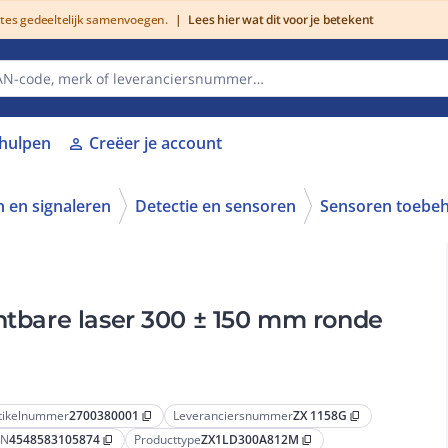
utes gedeeltelijk samenvoegen.
|
Lees hier wat dit voor je betekent
lhulpen
Creëer je account
person
 en signaleren
Detectie en sensoren
Sensoren toebe
chtbare laser 300 ± 150 mm ronde
tikelnummer
2700380001
Leveranciersnummer
ZX 1158G
content_copy
content_copy
AN
4548583105874
Producttype
ZX1LD300A812M
content_copy
content_copy