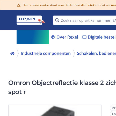
De zomervakantie staat voor de deur en dat betekent dat we ro
warning
Assortiment
Over Rexel
Digitale beste
menu_book
handshake
laptop
Industriele componenten
Schakelen, bedienen
Omron Objectreflectie klasse 2 zi
spot r
Ar
E