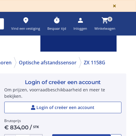
GLOBA
×
place
timer
person
shopping_cart
0
Vind een vestiging
Bespaar tijd
Inloggen
Winkelwagen
Keuzehulpen & calculatoren
settings
horen
Optische afstandssensor
ZX 1158G
Login of creëer een account
Om prijzen, voorraadbeschikbaarheid en meer te
bekijken.
Login of creëer een account
Brutoprijs
€
834,00
/
STK