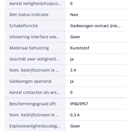
Aantal veiligheidshulpcontacten
0
Met status-indicatie
Nee
Schakelfunctie
Gedwongen contact (niet momentgerelateerd)
Uitvoering interface voor veiligheidscommunicatie
Geen
Materiaal behuizing
Kunststof
Geschikt voor veiligheidsfunctie
Ja
Nom. bedrijfsstroom Ie bij DC-13, 24 V
3 A
Gedwongen openend
Ja
Aantal contacten als wisselcontact
0
Beschermingsgraad (IP)
IP66/IP67
Nom. bedrijfsstroom Ie bij DC-13, 230 V
0.3 A
Explosieveiligheidscategorie voor gas
Geen