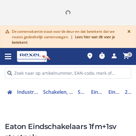
G
×
De zomervakantie staat voor de deur en dat betekent dat we
warning
routes gedeeltelijk samenvoegen.
|
Lees hier wat dit voor je
betekent
place
timer
person
shopping_cart
0
Industriele componenten
Schakelen, bedienen en signaleren
Schakelaars
Eindschakelaars
Eindschakelaar
266114
Eaton Eindschakelaars 1fm+1sv