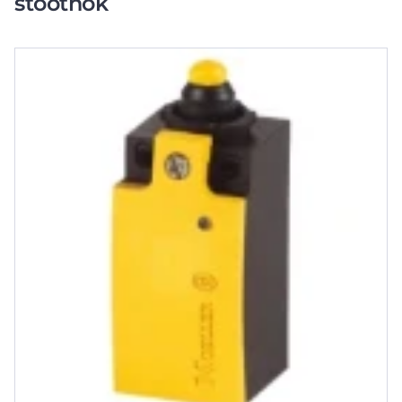
stootnok