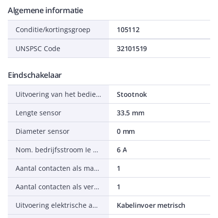
Algemene informatie
Conditie/kortingsgroep
105112
UNSPSC Code
32101519
Eindschakelaar
Uitvoering van het bedieningselement
Stootnok
Lengte sensor
33.5 mm
Diameter sensor
0 mm
Nom. bedrijfsstroom Ie bij AC-15, 230 V
6 A
Aantal contacten als maakcontact
1
Aantal contacten als verbreekcontact
1
Uitvoering elektrische aansluiting
Kabelinvoer metrisch