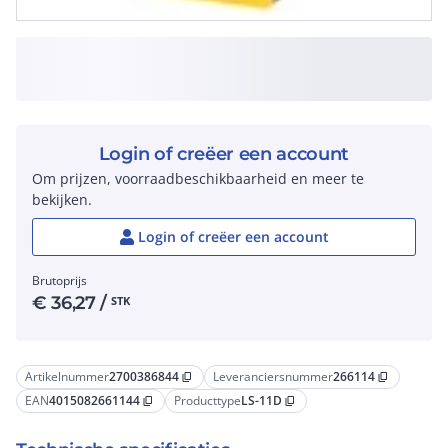
Login of creëer een account
Om prijzen, voorraadbeschikbaarheid en meer te
bekijken.
Login of creëer een account
Brutoprijs
€
36,27
/
STK
Artikelnummer
2700386844
Leveranciersnummer
266114
content_copy
content_copy
EAN
4015082661144
Producttype
LS-11D
content_copy
content_copy