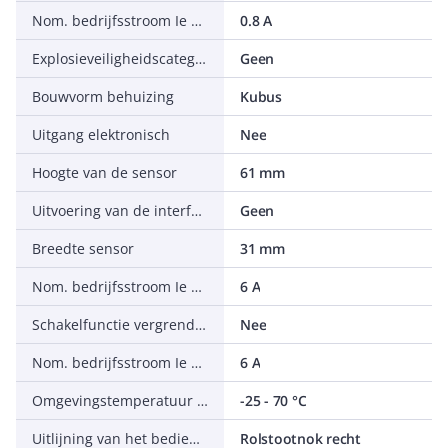
Nom. bedrijfsstroom Ie bij DC-13, 125 V
0.8 A
Explosieveiligheidscategorie voor stof
Geen
Bouwvorm behuizing
Kubus
Uitgang elektronisch
Nee
Hoogte van de sensor
61 mm
Uitvoering van de interface
Geen
Breedte sensor
31 mm
Nom. bedrijfsstroom Ie bij AC-15 bij 125 V
6 A
Schakelfunctie vergrendelend
Nee
Nom. bedrijfsstroom Ie bij AC-15 bij 24 V
6 A
Omgevingstemperatuur tijdens bedrijf
-25 - 70 °C
Uitlijning van het bedieningselement
Rolstootnok recht