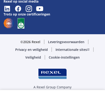
Rexel op social media
Trots op onze certificeringen
©2026 Rexel
Leveringsvoorwaarden
Privacy en veiligheid
Internationale sites
open_in_new
Veiligheid
Cookie-instellingen
A Rexel Group Company
Selecteer de juiste hoeveelheid