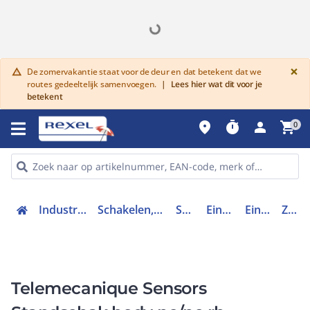
G
×
De zomervakantie staat voor de deur en dat betekent dat we
warning
routes gedeeltelijk samenvoegen.
|
Lees hier wat dit voor je
betekent
place
timer
person
shopping_cart
0
Industriele componenten
Schakelen, bedienen en signaleren
Schakelaars
Eindschakelaars
Eindschakelaar
ZCMD21
Telemecanique Sensors