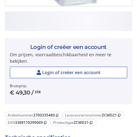
Login of creëer een account
Om prijzen, voorraadbeschikbaarheid en meer te
bekijken.
Login of creëer een account
Brutoprijs
€
49,30
/
STK
Artikelnummer
2700335480
Leveranciersnummer
ZCMD21
content_copy
content_copy
EAN
3389110299069
Producttype
ZCMD21
content_copy
content_copy