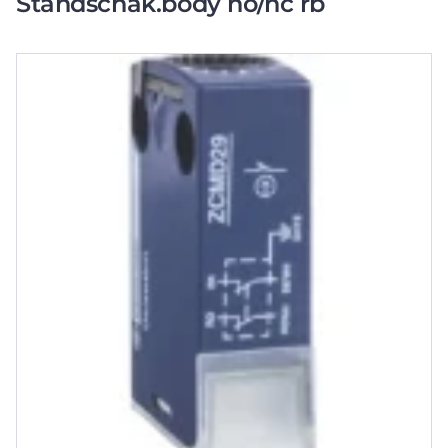
Standschak.body no/nc rb