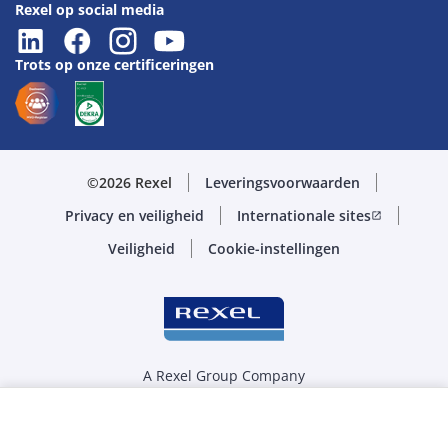
Rexel op social media
Trots op onze certificeringen
©2026 Rexel
Leveringsvoorwaarden
Privacy en veiligheid
Internationale sites
open_in_new
Veiligheid
Cookie-instellingen
A Rexel Group Company
Selecteer de juiste hoeveelheid