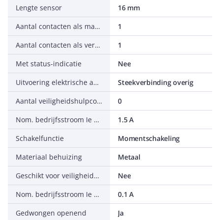
Lengte sensor
16 mm
Aantal contacten als maakcontact
1
Aantal contacten als verbreekcontact
1
Met status-indicatie
Nee
Uitvoering elektrische aansluiting
Steekverbinding overig
Aantal veiligheidshulpcontacten
0
Nom. bedrijfsstroom Ie bij AC-15, 230 V
1.5 A
Schakelfunctie
Momentschakeling
Materiaal behuizing
Metaal
Geschikt voor veiligheidsfunctie
Nee
Nom. bedrijfsstroom Ie bij DC-13, 230 V
0.1 A
Gedwongen openend
Ja