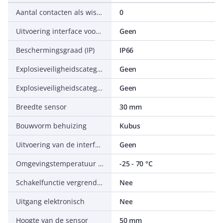
Aantal contacten als wisselcontact
0
Uitvoering interface voor veiligheidscommunicatie
Geen
Beschermingsgraad (IP)
IP66
Explosieveiligheidscategorie voor gas
Geen
Explosieveiligheidscategorie voor stof
Geen
Breedte sensor
30 mm
Bouwvorm behuizing
Kubus
Uitvoering van de interface
Geen
Omgevingstemperatuur tijdens bedrijf
-25 - 70 °C
Schakelfunctie vergrendelend
Nee
Uitgang elektronisch
Nee
Hoogte van de sensor
50 mm