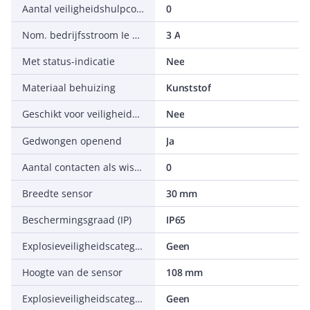
Aantal veiligheidshulpcontacten
0
Nom. bedrijfsstroom Ie bij AC-15, 230 V
3 A
Met status-indicatie
Nee
Materiaal behuizing
Kunststof
Geschikt voor veiligheidsfunctie
Nee
Gedwongen openend
Ja
Aantal contacten als wisselcontact
0
Breedte sensor
30 mm
Beschermingsgraad (IP)
IP65
Explosieveiligheidscategorie voor gas
Geen
Hoogte van de sensor
108 mm
Explosieveiligheidscategorie voor stof
Geen