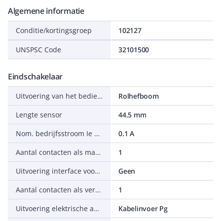
Algemene informatie
Conditie/kortingsgroep
102127
UNSPSC Code
32101500
Eindschakelaar
Uitvoering van het bedieningselement
Rolhefboom
Lengte sensor
44.5 mm
Nom. bedrijfsstroom Ie bij DC-13, 230 V
0.1 A
Aantal contacten als maakcontact
1
Uitvoering interface voor veiligheidscommunicatie
Geen
Aantal contacten als verbreekcontact
1
Uitvoering elektrische aansluiting
Kabelinvoer Pg