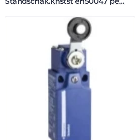
Standschak.knstst en50047 pe
pg11