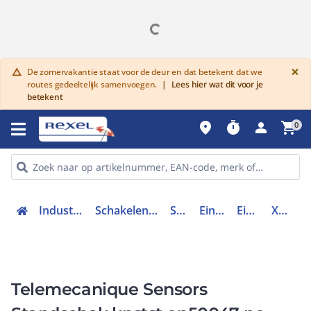
G
×
De zomervakantie staat voor de deur en dat betekent dat we
warning
routes gedeeltelijk samenvoegen.
|
Lees hier wat dit voor je
betekent
place
timer
person
shopping_cart
0
Industriele componenten
Schakelen, bedienen en signaleren
Schakelaars
Eindschakelaars
Eindschakelaar
XCKN2118G11
Telemecanique Sensors