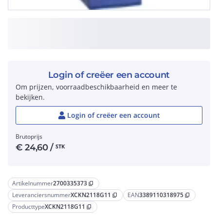
Login of creëer een account
Om prijzen, voorraadbeschikbaarheid en meer te
bekijken.
Login of creëer een account
Brutoprijs
€
24,60
/
STK
Artikelnummer
2700335373
content_copy
Leveranciersnummer
XCKN2118G11
EAN
3389110318975
content_copy
content_copy
Producttype
XCKN2118G11
content_copy