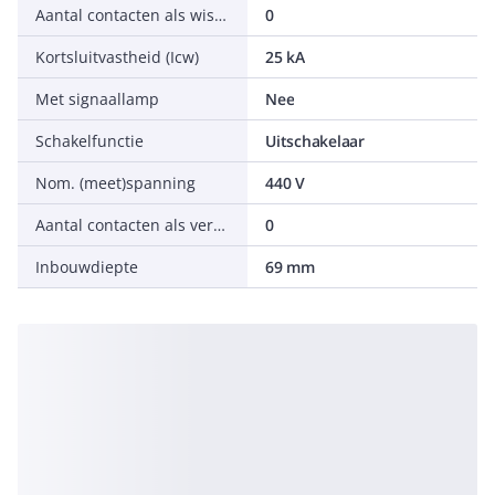
Aantal contacten als wisselcontact
0
Kortsluitvastheid (Icw)
25 kA
Met signaallamp
Nee
Schakelfunctie
Uitschakelaar
Nom. (meet)spanning
440 V
Aantal contacten als verbreekcontact
0
Inbouwdiepte
69 mm