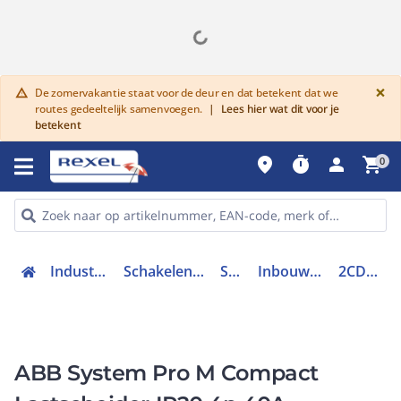
G
×
De zomervakantie staat voor de deur en dat betekent dat we
warning
routes gedeeltelijk samenvoegen.
|
Lees hier wat dit voor je
betekent
place
timer
person
shopping_cart
0
Industriele componenten
Schakelen, bedienen en signaleren
Schakelaars
Inbouwschakelaar modulair
2CDD284101R0040
ABB System Pro M Compact