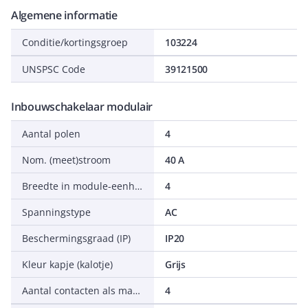
Algemene informatie
Conditie/kortingsgroep
103224
UNSPSC Code
39121500
Inbouwschakelaar modulair
Aantal polen
4
Nom. (meet)stroom
40 A
Breedte in module-eenheden
4
Spanningstype
AC
Beschermingsgraad (IP)
IP20
Kleur kapje (kalotje)
Grijs
Aantal contacten als maakcontact
4