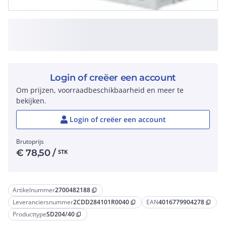
Login of creëer een account
Om prijzen, voorraadbeschikbaarheid en meer te
bekijken.
Login of creëer een account
Brutoprijs
€
78,50
/
STK
Artikelnummer
2700482188
content_copy
Leveranciersnummer
2CDD284101R0040
EAN
4016779904278
content_copy
content_copy
Producttype
SD204/40
content_copy