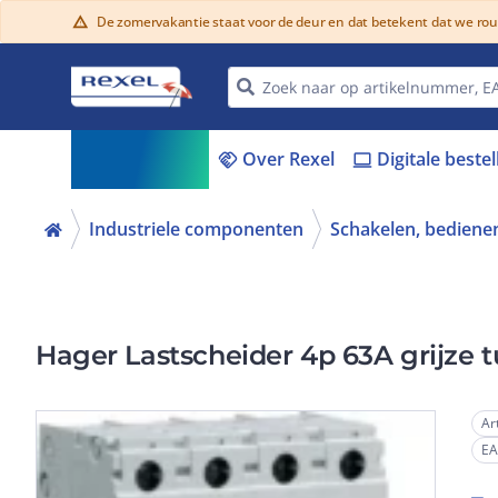
De zomervakantie staat voor de deur en dat betekent dat we ro
warning
Assortiment
Over Rexel
Digitale beste
menu_book
handshake
laptop
Industriele componenten
Schakelen, bedienen
Hager Lastscheider 4p 63A grijze 
Ar
E