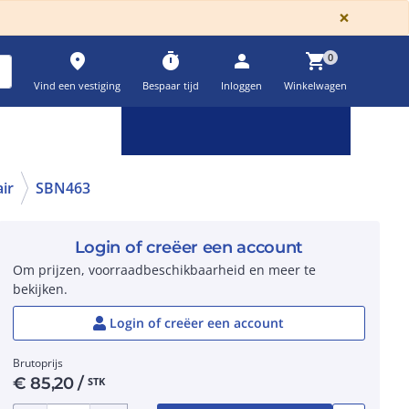
GLOBA
×
place
timer
person
shopping_cart
0
Vind een vestiging
Bespaar tijd
Inloggen
Winkelwagen
Keuzehulpen & calculatoren
settings
ir
SBN463
Login of creëer een account
Om prijzen, voorraadbeschikbaarheid en meer te
bekijken.
Login of creëer een account
Brutoprijs
€
85,20
/
STK