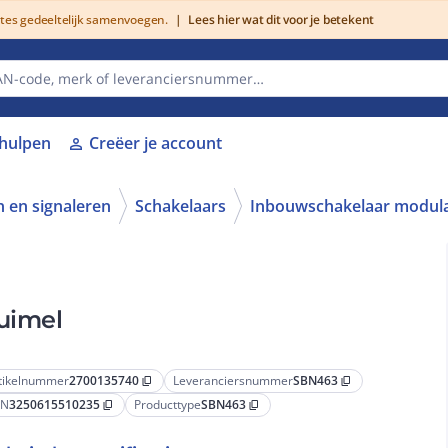
utes gedeeltelijk samenvoegen.
|
Lees hier wat dit voor je betekent
lhulpen
Creëer je account
person
 en signaleren
Schakelaars
Inbouwschakelaar modula
tuimel
tikelnummer
2700135740
Leveranciersnummer
SBN463
content_copy
content_copy
AN
3250615510235
Producttype
SBN463
content_copy
content_copy