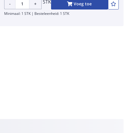
STK
-
+
Voeg toe
Minimaal: 1 STK | Besteleenheid: 1 STK