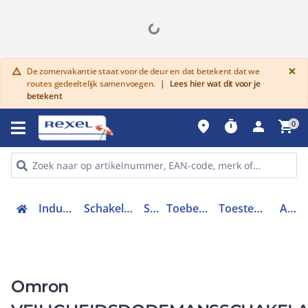
G
×
De zomervakantie staat voor de deur en dat betekent dat we
warning
routes gedeeltelijk samenvoegen.
|
Lees hier wat dit voor je
betekent
place
timer
person
shopping_cart
0
Industriele componenten
Schakelen, bedienen en signaleren
Schakelaars
Toebehoren voor schakelaars
Toestemmings- validatieschakelaar
A4EG0009D
Omron