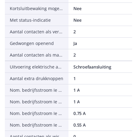
Kortsluitbewaking mogelijk
Nee
Met status-indicatie
Nee
Aantal contacten als verbreekcontact
2
Gedwongen openend
Ja
Aantal contacten als maakcontact
2
Uitvoering elektrische aansluiting
Schroefaansluiting
Aantal extra drukknoppen
1
Nom. bedrijfsstroom Ie bij AC12, 24 V
1 A
Nom. bedrijfsstroom Ie bij AC12, 125 V
1 A
Nom. bedrijfsstroom Ie bij AC12, 220 V
0.75 A
Nom. bedrijfsstroom Ie bij DC-12, 24 V
0.55 A
Aantal contacten als wisselcontact
0