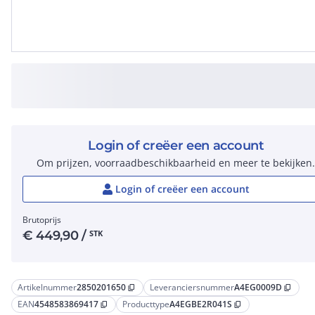
Login of creëer een account
Om prijzen, voorraadbeschikbaarheid en meer te bekijken
Login of creëer een account
Brutoprijs
€
449,90
/
STK
Artikelnummer
2850201650
Leveranciersnummer
A4EG0009D
content_copy
content_copy
EAN
4548583869417
Producttype
A4EGBE2R041S
content_copy
content_copy