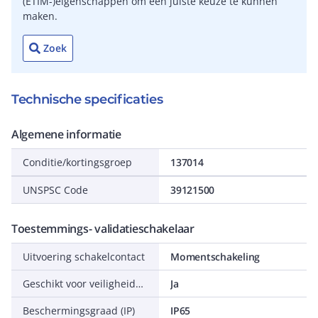
(ETIM-)eigenschappen om een juiste keuze te kunnen
maken.
Zoek
Technische specificaties
Algemene informatie
Conditie/kortingsgroep
137014
UNSPSC Code
39121500
Toestemmings- validatieschakelaar
Uitvoering schakelcontact
Momentschakeling
Geschikt voor veiligheidsfunctie
Ja
Beschermingsgraad (IP)
IP65