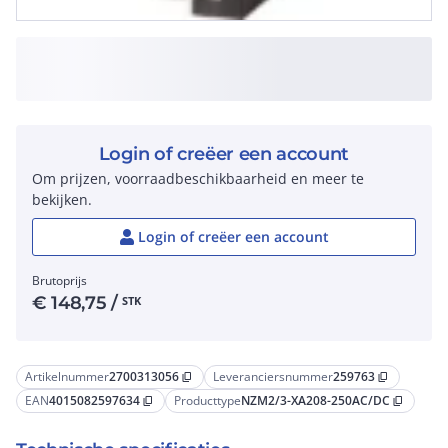
Login of creëer een account
Om prijzen, voorraadbeschikbaarheid en meer te
bekijken.
Login of creëer een account
Brutoprijs
€
148,75
/
STK
Artikelnummer
2700313056
Leveranciersnummer
259763
content_copy
content_copy
EAN
4015082597634
Producttype
NZM2/3-XA208-250AC/DC
content_copy
content_copy