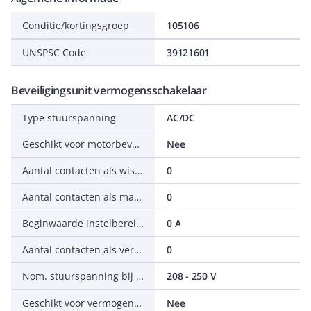
Conditie/kortingsgroep
105106
UNSPSC Code
39121601
Beveiligingsunit vermogensschakelaar
Type stuurspanning
AC/DC
Geschikt voor motorbeveiligingsschakelaar
Nee
Aantal contacten als wisselcontact
0
Aantal contacten als maakcontact
0
Beginwaarde instelbereik onvertraagde kortsluitactivering
0 A
Aantal contacten als verbreekcontact
0
Nom. stuurspanning bij AC 60 Hz
208 - 250 V
Geschikt voor vermogensschakelaar
Nee