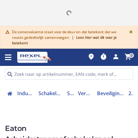
G
×
De zomervakantie staat voor de deur en dat betekent dat we
warning
routes gedeeltelijk samenvoegen.
|
Lees hier wat dit voor je
betekent
place
timer
person
shopping_cart
0
Industriele componenten
Schakelen, bedienen en signaleren
Schakelaars
Vermogenschakelaars
Beveiligingsunit vermogensschakelaar
259763
Eaton