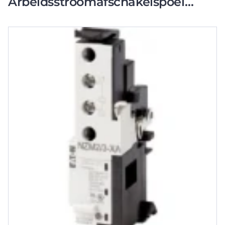
Arbeidsstroomafschakelspoel
nzm2/3 208-250vac/dc