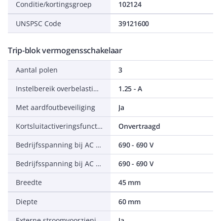
Conditie/kortingsgroep
102124
UNSPSC Code
39121600
Trip-blok vermogensschakelaar
Aantal polen
3
Instelbereik overbelastingsbeveiliging
1.25 - A
Met aardfoutbeveiliging
Ja
Kortsluitactiveringsfunctie
Onvertraagd
Bedrijfsspanning bij AC 50 Hz
690 - 690 V
Bedrijfsspanning bij AC 60 Hz
690 - 690 V
Breedte
45 mm
Diepte
60 mm
Externe stroomvoorziening vereist
Ja