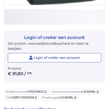
Login of creëer een account
Om prijzen, voorraadbeschikbaarheid en meer te
bekijken.
Login of creëer een account
Brutoprijs
€
91,80
/
STK
Artikelnummer
2700335832
Leveranciersnummer
LUCA05BL
content_copy
content_copy
EAN
3389110363838
Producttype
LUCA05BL
content_copy
content_copy