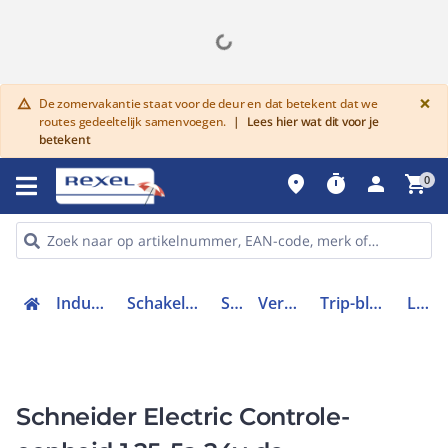
G
×
De zomervakantie staat voor de deur en dat betekent dat we
warning
routes gedeeltelijk samenvoegen.
|
Lees hier wat dit voor je
betekent
place
timer
person
shopping_cart
0
Industriele componenten
Schakelen, bedienen en signaleren
Schakelaars
Vermogenschakelaars
Trip-blok vermogensschakelaar
LUCA05BL
Schneider Electric Controle-