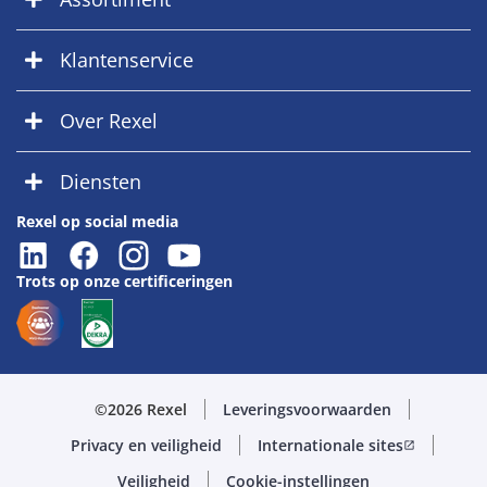
Klantenservice
Over Rexel
Diensten
Rexel op social media
Trots op onze certificeringen
©2026 Rexel
Leveringsvoorwaarden
Privacy en veiligheid
Internationale sites
open_in_new
Veiligheid
Cookie-instellingen