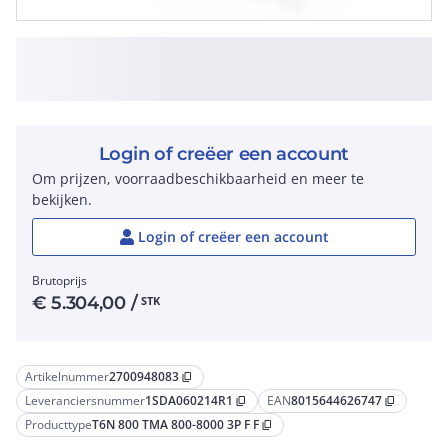
Login of creëer een account
Om prijzen, voorraadbeschikbaarheid en meer te
bekijken.
Login of creëer een account
Brutoprijs
€
5.304,00
/
STK
Artikelnummer
2700948083
content_copy
Leveranciersnummer
1SDA060214R1
EAN
8015644626747
content_copy
content_copy
Producttype
T6N 800 TMA 800-8000 3P F F
content_copy