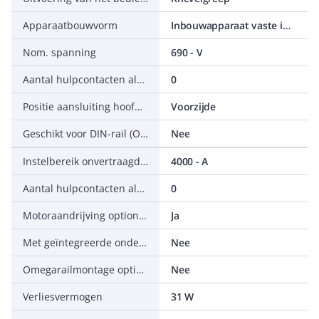
Apparaatbouwvorm
Inbouwapparaat vaste inbouw techniek
Nom. spanning
690 - V
Aantal hulpcontacten als verbreekcontact
0
Positie aansluiting hoofdstroomcircuit
Voorzijde
Geschikt voor DIN-rail (Omega-rail) montage
Nee
Instelbereik onvertraagde kortsluitbeveiliging
4000 - A
Aantal hulpcontacten als wisselcontact
0
Motoraandrijving optioneel
Ja
Met geïntegreerde onderspanningsspoel
Nee
Omegarailmontage optioneel
Nee
Verliesvermogen
31 W