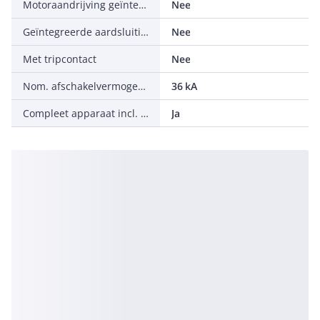
Motoraandrijving geïntegreerd
Nee
Geïntegreerde aardsluitingsbeveiliging
Nee
Met tripcontact
Nee
Nom. afschakelvermogen Icu bij 400 V, 50 Hz
36 kA
Compleet apparaat incl. beveiligingsunit
Ja