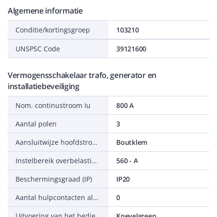
Algemene informatie
Conditie/kortingsgroep
103210
UNSPSC Code
39121600
Vermogensschakelaar trafo, generator en
installatiebeveiliging
Nom. continustroom Iu
800 A
Aantal polen
3
Aansluitwijze hoofdstroomcircuit
Boutklem
Instelbereik overbelastingsbeveiliging
560 - A
Beschermingsgraad (IP)
IP20
Aantal hulpcontacten als maakcontact
0
Uitvoering van het bedieningselement
Knevelgreep