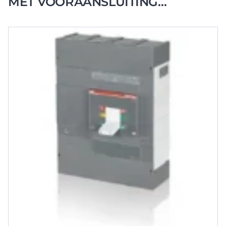
MET VOORAANSLUITING
INSTELBARE THERM. / MAGN