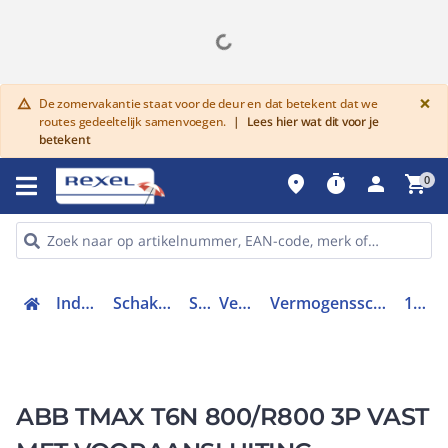
G
×
De zomervakantie staat voor de deur en dat betekent dat we
warning
routes gedeeltelijk samenvoegen.
|
Lees hier wat dit voor je
betekent
place
timer
person
shopping_cart
0
Industriele componenten
Schakelen, bedienen en signaleren
Schakelaars
Vermogenschakelaars
Vermogensschakelaar trafo, generator en installatiebeveiliging
1SDA060214R1
ABB TMAX T6N 800/R800 3P VAST