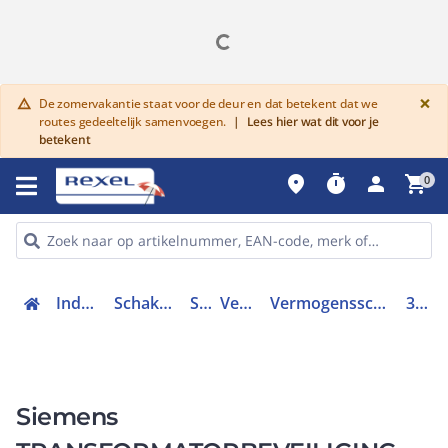
G
×
De zomervakantie staat voor de deur en dat betekent dat we
warning
routes gedeeltelijk samenvoegen.
|
Lees hier wat dit voor je
betekent
place
timer
person
shopping_cart
0
Industriele componenten
Schakelen, bedienen en signaleren
Schakelaars
Vermogenschakelaars
Vermogensschakelaar trafo, generator en installatiebeveiliging
3RV24110JA10
Siemens