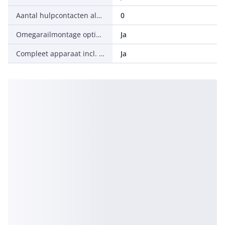
Aantal hulpcontacten als wisselcontact
0
Omegarailmontage optioneel
Ja
Compleet apparaat incl. beveiligingsunit
Ja