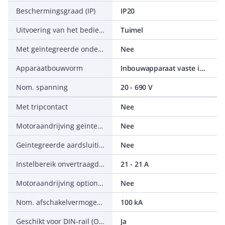
Beschermingsgraad (IP)
IP20
Uitvoering van het bedieningselement
Tuimel
Met geïntegreerde onderspanningsspoel
Nee
Apparaatbouwvorm
Inbouwapparaat vaste inbouw techniek
Nom. spanning
20 - 690 V
Met tripcontact
Nee
Motoraandrijving geïntegreerd
Nee
Geïntegreerde aardsluitingsbeveiliging
Nee
Instelbereik onvertraagde kortsluitbeveiliging
21 - 21 A
Motoraandrijving optioneel
Nee
Nom. afschakelvermogen Icu bij 400 V, 50 Hz
100 kA
Geschikt voor DIN-rail (Omega-rail) montage
Ja