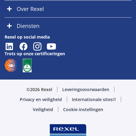
Over Rexel
Diensten
Rexel op social media
Trots op onze certificeringen
©2026 Rexel
Leveringsvoorwaarden
Privacy en veiligheid
Internationale sites
open_in_new
Veiligheid
Cookie-instellingen