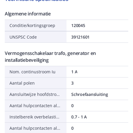
Algemene informatie
Conditie/kortingsgroep
120045
UNSPSC Code
39121601
Vermogensschakelaar trafo, generator en
installatiebeveiliging
Nom. continustroom Iu
1 A
Aantal polen
3
Aansluitwijze hoofdstroomcircuit
Schroefaansluiting
Aantal hulpcontacten als verbreekcontact
0
Instelbereik overbelastingsbeveiliging
0.7 - 1 A
Aantal hulpcontacten als maakcontact
0