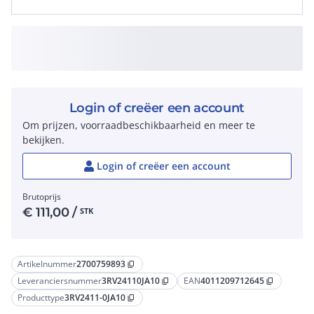
Login of creëer een account
Om prijzen, voorraadbeschikbaarheid en meer te
bekijken.
Login of creëer een account
Brutoprijs
€
111,00
/
STK
Artikelnummer
2700759893
content_copy
Leveranciersnummer
3RV24110JA10
EAN
4011209712645
content_copy
content_copy
Producttype
3RV2411-0JA10
content_copy