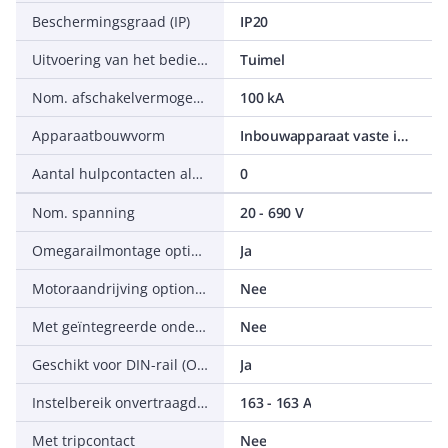
Beschermingsgraad (IP)
IP20
Uitvoering van het bedieningselement
Tuimel
Nom. afschakelvermogen Icu bij 400 V, 50 Hz
100 kA
Apparaatbouwvorm
Inbouwapparaat vaste inbouw techniek
Aantal hulpcontacten als verbreekcontact
0
Nom. spanning
20 - 690 V
Omegarailmontage optioneel
Ja
Motoraandrijving optioneel
Nee
Met geïntegreerde onderspanningsspoel
Nee
Geschikt voor DIN-rail (Omega-rail) montage
Ja
Instelbereik onvertraagde kortsluitbeveiliging
163 - 163 A
Met tripcontact
Nee