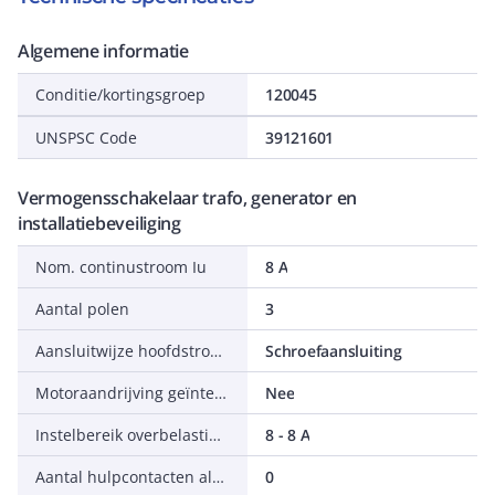
Algemene informatie
Conditie/kortingsgroep
120045
UNSPSC Code
39121601
Vermogensschakelaar trafo, generator en
installatiebeveiliging
Nom. continustroom Iu
8 A
Aantal polen
3
Aansluitwijze hoofdstroomcircuit
Schroefaansluiting
Motoraandrijving geïntegreerd
Nee
Instelbereik overbelastingsbeveiliging
8 - 8 A
Aantal hulpcontacten als maakcontact
0