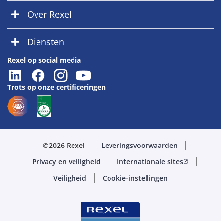
Over Rexel
Diensten
Rexel op social media
Trots op onze certificeringen
©2026 Rexel
Leveringsvoorwaarden
Privacy en veiligheid
Internationale sites
open_in_new
Veiligheid
Cookie-instellingen