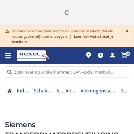
G
×
De zomervakantie staat voor de deur en dat betekent dat we
warning
routes gedeeltelijk samenvoegen.
|
Lees hier wat dit voor je
betekent
place
timer
person
shopping_cart
0
Industriele componenten
Schakelen, bedienen en signaleren
Schakelaars
Vermogenschakelaars
Vermogensschakelaar trafo, generator en installatiebeveiliging
3RV28111HD10
Siemens