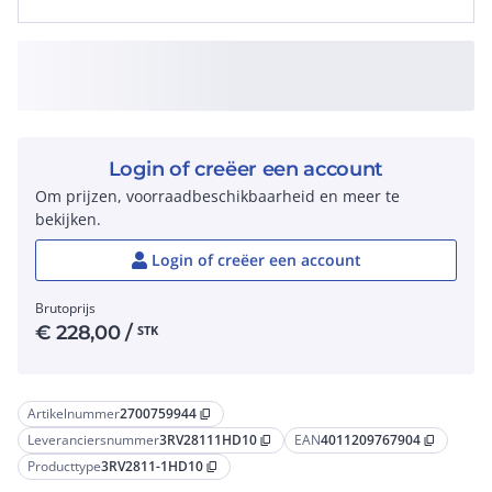
Login of creëer een account
Om prijzen, voorraadbeschikbaarheid en meer te
bekijken.
Login of creëer een account
Brutoprijs
€
228,00
/
STK
Artikelnummer
2700759944
content_copy
Leveranciersnummer
3RV28111HD10
EAN
4011209767904
content_copy
content_copy
Producttype
3RV2811-1HD10
content_copy