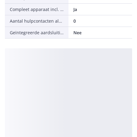
Compleet apparaat incl. beveiligingsunit
Ja
Aantal hulpcontacten als wisselcontact
0
Geïntegreerde aardsluitingsbeveiliging
Nee