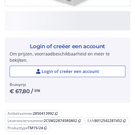
Login of creëer een account
Om prijzen, voorraadbeschikbaarheid en meer te
bekijken.
Login of creëer een account
Brutoprijs
€
67,80
/
STK
Artikelnummer
2850413992
content_copy
Leveranciersnummer
2CSM228745R0802
EAN
8012542287452
content_copy
content_copy
Producttype
TM15/24
content_copy