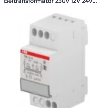
Beltransformator 230V 12V 24V
15W 2CSM228745R0802