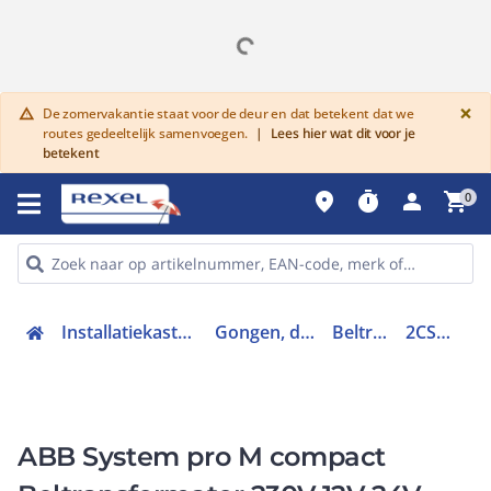
G
×
De zomervakantie staat voor de deur en dat betekent dat we
warning
routes gedeeltelijk samenvoegen.
|
Lees hier wat dit voor je
betekent
place
timer
person
shopping_cart
0
Installatiekasten en verdeelinrichtingen
Gongen, deurbellen en trafo's
Beltransformator
2CSM228745R0802
ABB System pro M compact