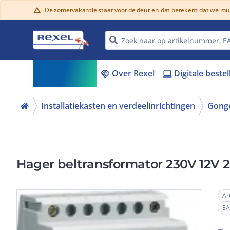
De zomervakantie staat voor de deur en dat betekent dat we ro
warning
Assortiment
Over Rexel
Digitale beste
menu_book
handshake
laptop
Installatiekasten en verdeelinrichtingen
Gonge
Hager beltransformator 230V 12V 
Ar
E