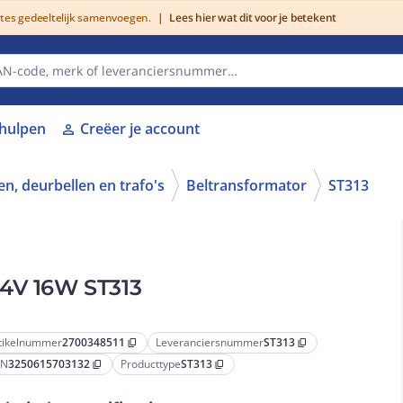
utes gedeeltelijk samenvoegen.
|
Lees hier wat dit voor je betekent
lhulpen
Creëer je account
person
n, deurbellen en trafo's
Beltransformator
ST313
24V 16W ST313
tikelnummer
2700348511
Leveranciersnummer
ST313
content_copy
content_copy
AN
3250615703132
Producttype
ST313
content_copy
content_copy