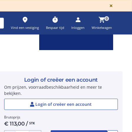
GLOBA
×
place
timer
person
shopping_cart
0
Vind een vestiging
Bespaar tijd
Inloggen
Winkelwagen
Keuzehulpen & calculatoren
settings
Login of creëer een account
Om prijzen, voorraadbeschikbaarheid en meer te
bekijken.
Login of creëer een account
Brutoprijs
€
113,00
/
STK