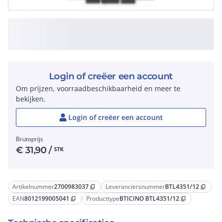
Login of creëer een account
Om prijzen, voorraadbeschikbaarheid en meer te
bekijken.
Login of creëer een account
Brutoprijs
€
31,90
/
STK
Artikelnummer
2700983037
Leveranciersnummer
BTL4351/12
content_copy
content_copy
EAN
8012199005041
Producttype
BTICINO BTL4351/12
content_copy
content_copy