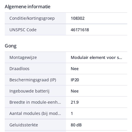
Algemene informatie
Conditie/kortingsgroep
108302
UNSPSC Code
46171618
Gong
Montagewijze
Modulair element voor schakelmateriaal
Draadloos
Nee
Beschermingsgraad (IP)
IP20
Ingebouwde batterij
Nee
Breedte in module-eenheden
21.9
Aantal modules (bij modulair systeem)
1
Geluidssterkte
80 dB