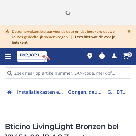
G
×
De zomervakantie staat voor de deur en dat betekent dat we
warning
routes gedeeltelijk samenvoegen.
|
Lees hier wat dit voor je
betekent
place
timer
person
shopping_cart
0
Installatiekasten en verdeelinrichtingen
Gongen, deurbellen en trafo's
Gong
BTL4351/12
Bticino LivingLight Bronzen bel