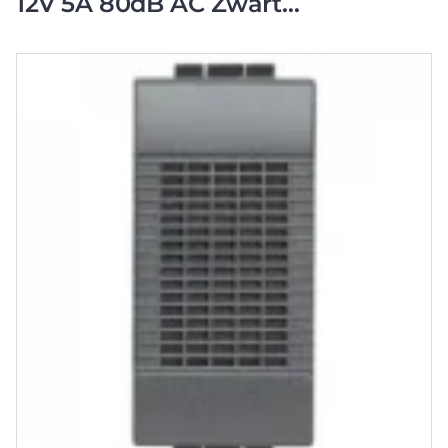
12V 5A 80dB AC Zwart
BTL4351/121Module