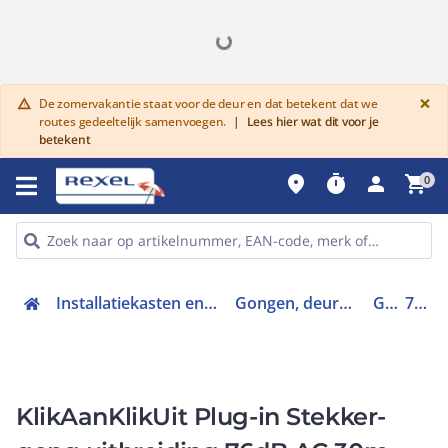
G
×
De zomervakantie staat voor de deur en dat betekent dat we
warning
routes gedeeltelijk samenvoegen.
|
Lees hier wat dit voor je
betekent
place
timer
person
shopping_cart
0
Installatiekasten en verdeelinrichtingen
Gongen, deurbellen en trafo's
Gong
70270
KlikAanKlikUit Plug-in Stekker-