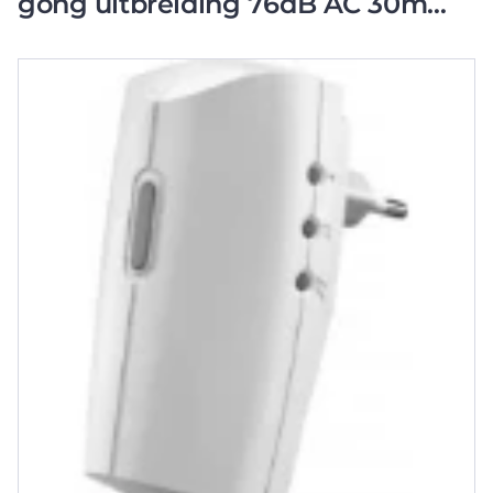
gong uitbreiding 76dB AC 30m
Draadloos 70270