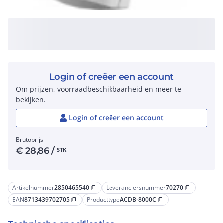
Login of creëer een account
Om prijzen, voorraadbeschikbaarheid en meer te
bekijken.
Login of creëer een account
Brutoprijs
€
28,86
/
STK
Artikelnummer
2850465540
Leveranciersnummer
70270
content_copy
content_copy
EAN
8713439702705
Producttype
ACDB-8000C
content_copy
content_copy