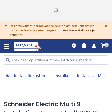
G
×
De zomervakantie staat voor de deur en dat betekent dat we
warning
routes gedeeltelijk samenvoegen.
|
Lees hier wat dit voor je
betekent
place
timer
person
shopping_cart
0
Installatiekasten en verdeelinrichtingen
Installatieautomaten
Installatieautomaat
M9F10420
Schneider Electric Multi 9