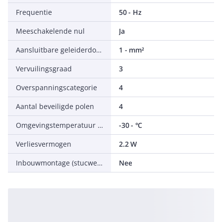
Frequentie
50 - Hz
Meeschakelende nul
Ja
Aansluitbare geleiderdoorsnede eendraads
1 - mm²
Vervuilingsgraad
3
Overspanningscategorie
4
Aantal beveiligde polen
4
Omgevingstemperatuur tijdens bedrijf
-30 - °C
Verliesvermogen
2.2 W
Inbouwmontage (stucwerk)
Nee