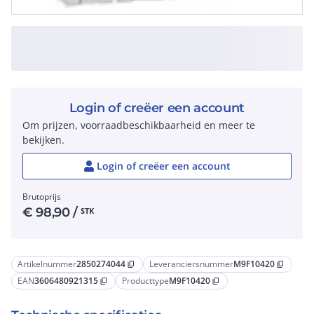
Login of creëer een account
Om prijzen, voorraadbeschikbaarheid en meer te
bekijken.
Login of creëer een account
Brutoprijs
€
98,90
/
STK
Artikelnummer
2850274044
Leveranciersnummer
M9F10420
content_copy
content_copy
EAN
3606480921315
Producttype
M9F10420
content_copy
content_copy