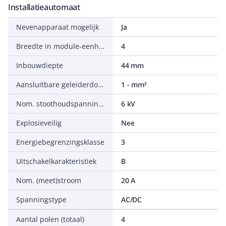
Installatieautomaat
Nevenapparaat mogelijk
Ja
Breedte in module-eenheden
4
Inbouwdiepte
44 mm
Aansluitbare geleiderdoorsnede meerdraads
1 - mm²
Nom. stoothoudspanning (Uimp)
6 kV
Explosieveilig
Nee
Energiebegrenzingsklasse
3
Uitschakelkarakteristiek
B
Nom. (meet)stroom
20 A
Spanningstype
AC/DC
Aantal polen (totaal)
4