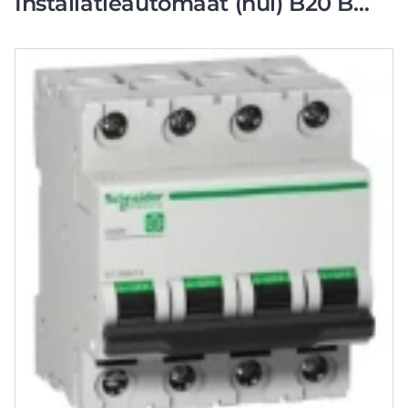
Installatieautomaat (nul) B20 B
karakteristiek 20A 4P 4TE
M9F10420