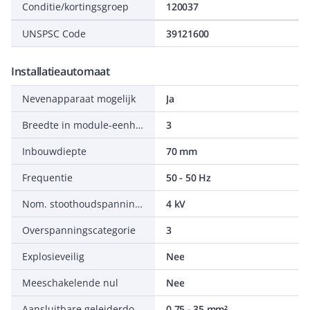
Conditie/kortingsgroep
120037
UNSPSC Code
39121600
Installatieautomaat
Nevenapparaat mogelijk
Ja
Breedte in module-eenheden
3
Inbouwdiepte
70 mm
Frequentie
50 - 50 Hz
Nom. stoothoudspanning (Uimp)
4 kV
Overspanningscategorie
3
Explosieveilig
Nee
Meeschakelende nul
Nee
Aansluitbare geleiderdoorsnede meerdraads
0.75 - 35 mm²