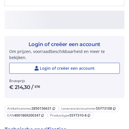
Login of creëer een account
Om prijzen, voorraadbeschikbaarheid en meer te
bekijken.
Login of creëer een account
Brutoprijs
€
214,30
/
STK
Artikelnummer
2850156631
Leveranciersnummer
5SY73108
content_copy
content_copy
EAN
4001869200347
Producttype
5SY7310-8
content_copy
content_copy