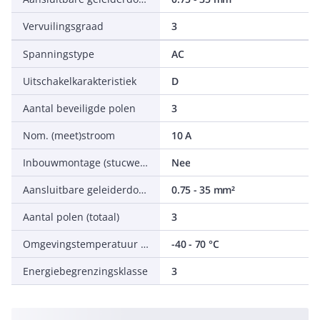
Vervuilingsgraad
3
Spanningstype
AC
Uitschakelkarakteristiek
D
Aantal beveiligde polen
3
Nom. (meet)stroom
10 A
Inbouwmontage (stucwerk)
Nee
Aansluitbare geleiderdoorsnede eendraads
0.75 - 35 mm²
Aantal polen (totaal)
3
Omgevingstemperatuur tijdens bedrijf
-40 - 70 °C
Energiebegrenzingsklasse
3