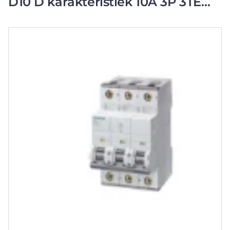
D10 D karakteristiek 10A 3P 3TE
5SY73108