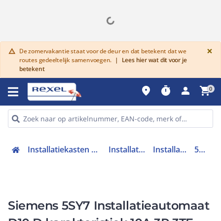
G
×
De zomervakantie staat voor de deur en dat betekent dat we
warning
routes gedeeltelijk samenvoegen.
|
Lees hier wat dit voor je
betekent
place
timer
person
shopping_cart
0
Installatiekasten en verdeelinrichtingen
Installatieautomaten
Installatieautomaat
5SY73108
Siemens 5SY7 Installatieautomaat