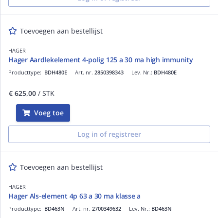
Toevoegen aan bestellijst
HAGER
Hager Aardlekelement 4-polig 125 a 30 ma high immunity
Producttype:
BDH480E
Art. nr.
2850398343
Lev. Nr.:
BDH480E
€ 625,00
/ STK
Voeg toe
Log in of registreer
Toevoegen aan bestellijst
HAGER
Hager Als-element 4p 63 a 30 ma klasse a
Producttype:
BD463N
Art. nr.
2700349632
Lev. Nr.:
BD463N