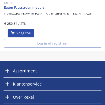
EATON
Eaton Foutstroommodule
Producttype:
FBSMV-40/4/03-A
Art. nr.
2850377780
Lev. Nr.:
170231
€ 250,34
/ STK
Voeg toe
Log in of registreer
Assortiment
Klantenservice
Over Rexel