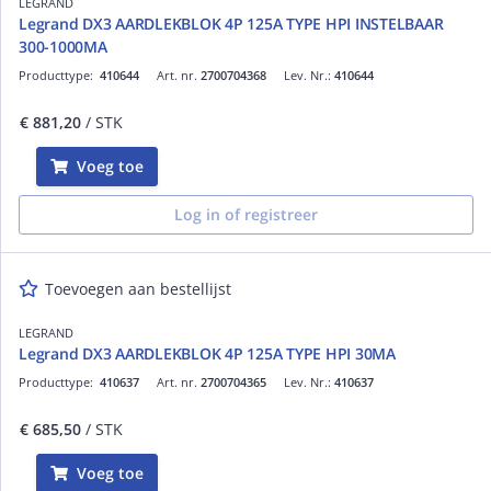
LEGRAND
Legrand DX3 AARDLEKBLOK 4P 125A TYPE HPI INSTELBAAR
300-1000MA
Producttype:
410644
Art. nr.
2700704368
Lev. Nr.:
410644
€ 881,20
/ STK
Voeg toe
Log in of registreer
Toevoegen aan bestellijst
LEGRAND
Legrand DX3 AARDLEKBLOK 4P 125A TYPE HPI 30MA
Producttype:
410637
Art. nr.
2700704365
Lev. Nr.:
410637
€ 685,50
/ STK
Voeg toe