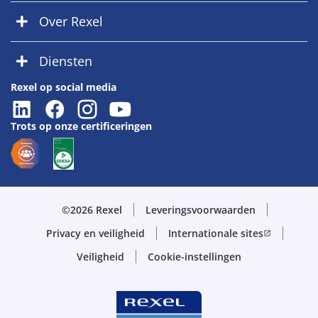
Over Rexel
Diensten
Rexel op social media
Trots op onze certificeringen
©2026 Rexel
Leveringsvoorwaarden
Privacy en veiligheid
Internationale sites
open_in_new
Veiligheid
Cookie-instellingen