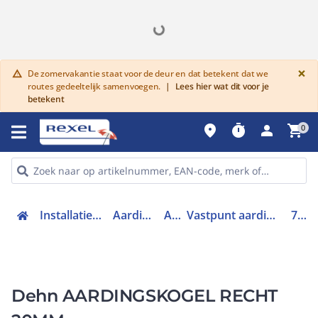
G
×
De zomervakantie staat voor de deur en dat betekent dat we
warning
routes gedeeltelijk samenvoegen.
|
Lees hier wat dit voor je
betekent
place
timer
person
shopping_cart
0
Installatiemateriaal en buizen
Aardingsmaterialen
Aarding
Vastpunt aardings- en kortsluitvoorziening
754200
Dehn AARDINGSKOGEL RECHT