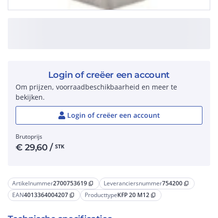
Login of creëer een account
Om prijzen, voorraadbeschikbaarheid en meer te
bekijken.
Login of creëer een account
Brutoprijs
€
29,60
/
STK
Artikelnummer
2700753619
Leveranciersnummer
754200
content_copy
content_copy
EAN
4013364004207
Producttype
KFP 20 M12
content_copy
content_copy