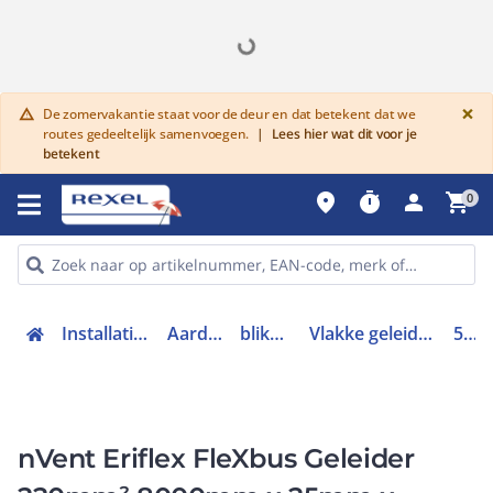
G
×
De zomervakantie staat voor de deur en dat betekent dat we
warning
routes gedeeltelijk samenvoegen.
|
Lees hier wat dit voor je
betekent
place
timer
person
shopping_cart
0
Installatiemateriaal en buizen
Aardingsmaterialen
bliksembeveiliging
Vlakke geleider / band bliksembeveiliging
508006
nVent Eriflex FleXbus Geleider