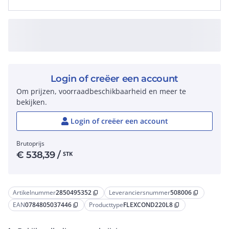
Login of creëer een account
Om prijzen, voorraadbeschikbaarheid en meer te
bekijken.
Login of creëer een account
Brutoprijs
€
538,39
/
STK
Artikelnummer
2850495352
Leveranciersnummer
508006
content_copy
content_copy
EAN
0784805037446
Producttype
FLEXCOND220L8
content_copy
content_copy