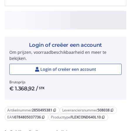
Login of creëer een account
Om prijzen, voorraadbeschikbaarheid en meer te
bekijken.
Login of creëer een account
Brutoprijs
€
1.368,92
/
STK
Artikelnummer
2850495381
Leveranciersnummer
508038
content_copy
content_copy
EAN
0784805037736
Producttype
FLEXCOND640L10
content_copy
content_copy