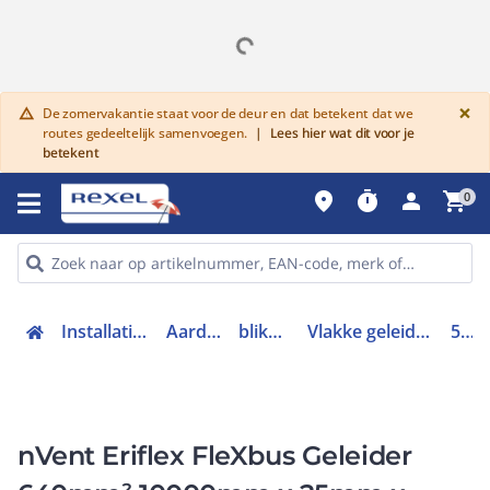
G
×
De zomervakantie staat voor de deur en dat betekent dat we
warning
routes gedeeltelijk samenvoegen.
|
Lees hier wat dit voor je
betekent
place
timer
person
shopping_cart
0
Installatiemateriaal en buizen
Aardingsmaterialen
bliksembeveiliging
Vlakke geleider / band bliksembeveiliging
508038
nVent Eriflex FleXbus Geleider