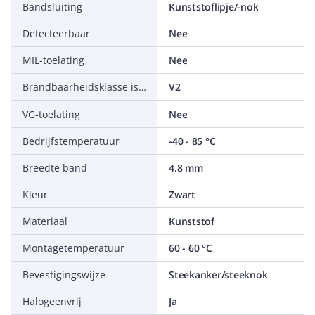
Bandsluiting
Kunststoflipje/-nok
Detecteerbaar
Nee
MIL-toelating
Nee
Brandbaarheidsklasse isolatiemateriaal conform UL 94
V2
VG-toelating
Nee
Bedrijfstemperatuur
-40 - 85 °C
Breedte band
4.8 mm
Kleur
Zwart
Materiaal
Kunststof
Montagetemperatuur
60 - 60 °C
Bevestigingswijze
Steekanker/steeknok
Halogeenvrij
Ja