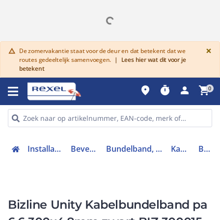
G
×
De zomervakantie staat voor de deur en dat betekent dat we
warning
routes gedeeltelijk samenvoegen.
|
Lees hier wat dit voor je
betekent
place
timer
person
shopping_cart
0
Installatiemateriaal en buizen
Bevestigingsmaterialen
Bundelband, klittenband, spanband en Tapes
Kabelbundelband
BIZ 300015
Bizline Unity Kabelbundelband pa