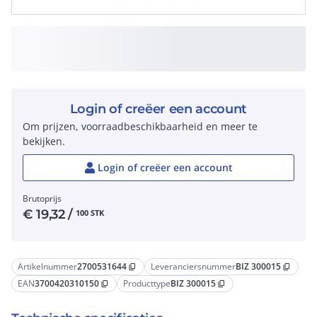
Login of creëer een account
Om prijzen, voorraadbeschikbaarheid en meer te
bekijken.
Login of creëer een account
Brutoprijs
€
19,32
/
100 STK
Artikelnummer
2700531644
Leveranciersnummer
BIZ 300015
content_copy
content_copy
EAN
3700420310150
Producttype
BIZ 300015
content_copy
content_copy