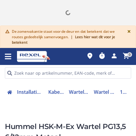
G
×
De zomervakantie staat voor de deur en dat betekent dat we
warning
routes gedeeltelijk samenvoegen.
|
Lees hier wat dit voor je
betekent
place
timer
person
shopping_cart
0
Installatiemateriaal en buizen
Kabelverbindingen
Wartels en toebehoren
Wartel kabel- buisinvoer
1610130060
Hummel HSK-M-Ex Wartel PG13,5