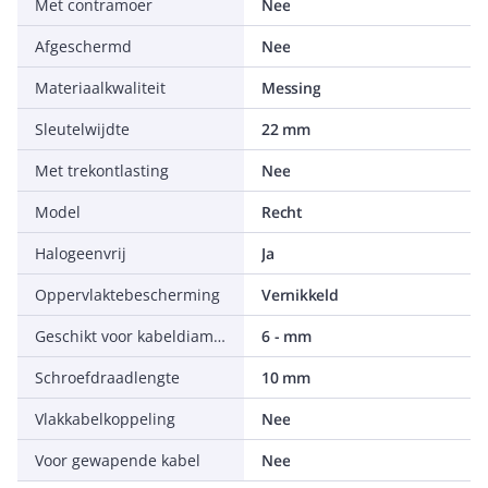
Met contramoer
Nee
Afgeschermd
Nee
Materiaalkwaliteit
Messing
Sleutelwijdte
22 mm
Met trekontlasting
Nee
Model
Recht
Halogeenvrij
Ja
Oppervlaktebescherming
Vernikkeld
Geschikt voor kabeldiameter
6 - mm
Schroefdraadlengte
10 mm
Vlakkabelkoppeling
Nee
Voor gewapende kabel
Nee