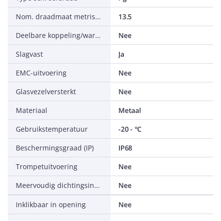
Nom. draadmaat metrisch/Pg
13.5
Deelbare koppeling/wartel
Nee
Slagvast
Ja
EMC-uitvoering
Nee
Glasvezelversterkt
Nee
Materiaal
Metaal
Gebruikstemperatuur
-20 - °C
Beschermingsgraad (IP)
IP68
Trompetuitvoering
Nee
Meervoudig dichtingsinzetstuk
Nee
Inklikbaar in opening
Nee