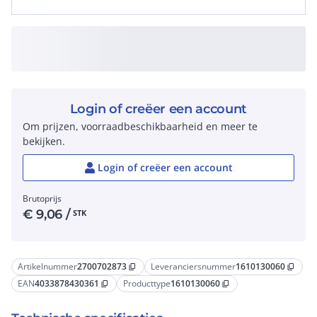
Login of creëer een account
Om prijzen, voorraadbeschikbaarheid en meer te
bekijken.
Login of creëer een account
Brutoprijs
€
9,06
/
STK
Artikelnummer
2700702873
Leveranciersnummer
1610130060
content_copy
content_copy
EAN
4033878430361
Producttype
1610130060
content_copy
content_copy