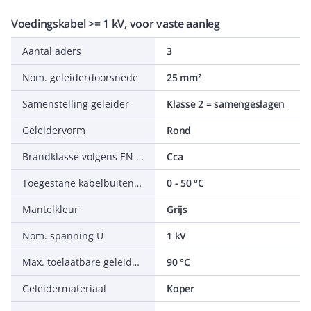
Voedingskabel >= 1 kV, voor vaste aanleg
Aantal aders
3
Nom. geleiderdoorsnede
25 mm²
Samenstelling geleider
Klasse 2 = samengeslagen
Geleidervorm
Rond
Brandklasse volgens EN 13501-6: klasse
Cca
Toegestane kabelbuitentemperatuur tijdens montage/handeling
0 - 50 °C
Mantelkleur
Grijs
Nom. spanning U
1 kV
Max. toelaatbare geleidertemperatuur
90 °C
Geleidermateriaal
Koper