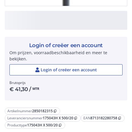
Login of creëer een account
Om prijzen, voorraadbeschikbaarheid en meer te
bekijken.
Login of creëer een account
Brutoprijs
€
41,30
/
MTR
Artikelnummer
2850182315
content_copy
Leveranciersnummer
175043H X 500/20
EAN
8713182280758
content_copy
content_copy
Producttype
175043H X 500/20
content_copy