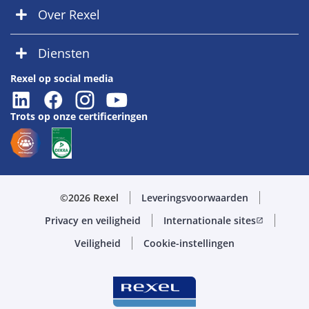
Over Rexel
Diensten
Rexel op social media
Trots op onze certificeringen
©2026 Rexel
Leveringsvoorwaarden
Privacy en veiligheid
Internationale sites
open_in_new
Veiligheid
Cookie-instellingen