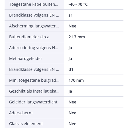
Toegestane kabelbuitentemperatuur na montage zonder vibratie
-40 - 70 °C
Brandklasse volgens EN 13501-6: rookontwikkeling
s1
Afscherming langswaterdicht
Nee
Buitendiameter circa
21.3 mm
Adercodering volgens HD 308 S2
Ja
Met aardgeleider
Ja
Brandklasse volgens EN 13501-6: brandende vallende druppels/deeltjes
d1
Min. toegestane buigradius stationaire toepassing/vast verlegd
170 mm
Geschikt als installatiekabel
Ja
Geleider langswaterdicht
Nee
Aderscherm
Nee
Glasvezelelement
Nee