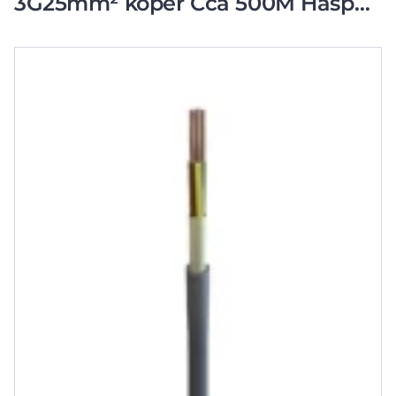
3G25mm² koper Cca 500M Haspel
175043H X 500/20