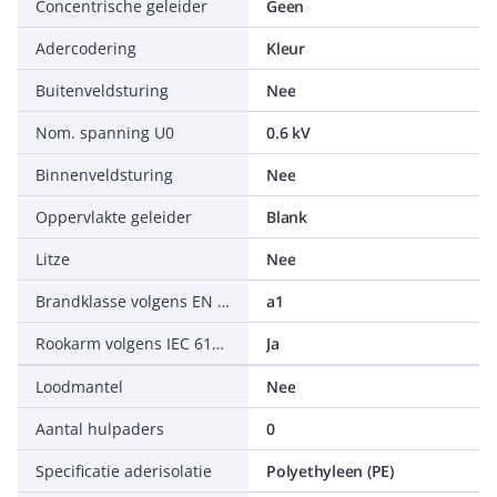
Concentrische geleider
Geen
Adercodering
Kleur
Buitenveldsturing
Nee
Nom. spanning U0
0.6 kV
Binnenveldsturing
Nee
Oppervlakte geleider
Blank
Litze
Nee
Brandklasse volgens EN 13501-6: corrosiviteit/zuurgraad
a1
Rookarm volgens IEC 61034-2
Ja
Loodmantel
Nee
Aantal hulpaders
0
Specificatie aderisolatie
Polyethyleen (PE)