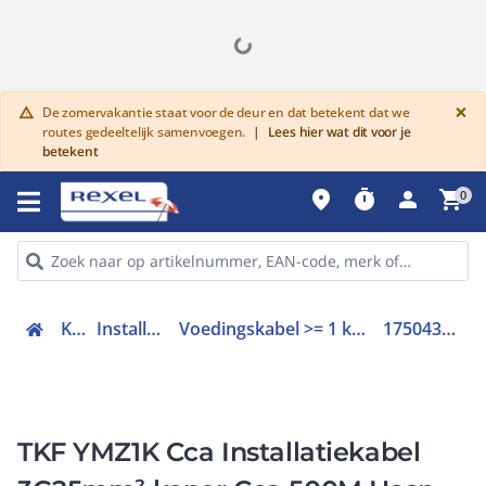
G
×
De zomervakantie staat voor de deur en dat betekent dat we
warning
routes gedeeltelijk samenvoegen.
|
Lees hier wat dit voor je
betekent
place
timer
person
shopping_cart
0
Kabel
Installatiekabel
Voedingskabel >= 1 kV, voor vaste aanleg
175043H X 500/20
TKF YMZ1K Cca Installatiekabel