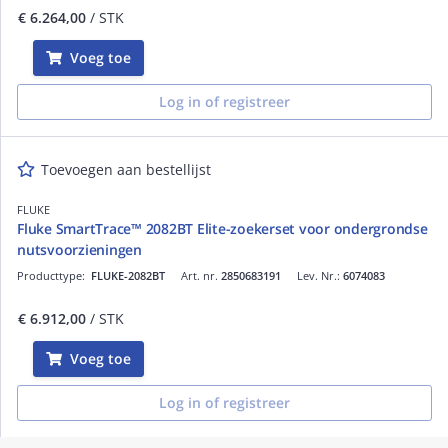
€ 6.264,00
/ STK
Voeg toe
Log in of registreer
Toevoegen aan bestellijst
FLUKE
Fluke SmartTrace™ 2082BT Elite-zoekerset voor ondergrondse
nutsvoorzieningen
Producttype:
FLUKE-2082BT
Art. nr.
2850683191
Lev. Nr.:
6074083
€ 6.912,00
/ STK
Voeg toe
Log in of registreer