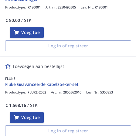
Producttype:
R180001
Art. nr.
2850493505
Lev. Nr.:
R180001
€ 80,00
/ STK
Voeg toe
Log in of registreer
Toevoegen aan bestellijst
FLUKE
Fluke Geavanceerde kabelzoeker-set
Producttype:
FLUKE-2052
Art. nr.
2850562010
Lev. Nr.:
5353853
€ 1.568,16
/ STK
Voeg toe
Log in of registreer