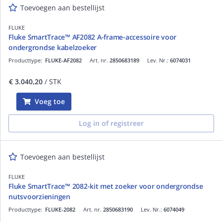
Toevoegen aan bestellijst
FLUKE
Fluke SmartTrace™ AF2082 A-frame-accessoire voor
ondergrondse kabelzoeker
Producttype:
FLUKE-AF2082
Art. nr.
2850683189
Lev. Nr.:
6074031
€ 3.040,20
/ STK
Voeg toe
Log in of registreer
Toevoegen aan bestellijst
FLUKE
Fluke SmartTrace™ 2082-kit met zoeker voor ondergrondse
nutsvoorzieningen
Producttype:
FLUKE-2082
Art. nr.
2850683190
Lev. Nr.:
6074049