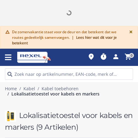
G
×
De zomervakantie staat voor de deur en dat betekent dat we
warning
routes gedeeltelijk samenvoegen.
|
Lees hier wat dit voor je
betekent
place
timer
person
shopping_cart
0
Home
Kabel
Kabel toebehoren
Lokalisatietoestel voor kabels en markers
Lokalisatietoestel voor kabels en
markers
(9 Artikelen)