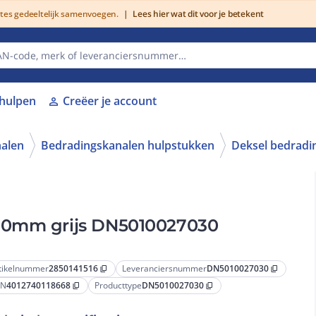
utes gedeeltelijk samenvoegen.
|
Lees hier wat dit voor je betekent
lhulpen
Creëer je account
person
alen
Bedradingskanalen hulpstukken
Deksel bedradi
100mm grijs DN5010027030
tikelnummer
2850141516
Leveranciersnummer
DN5010027030
content_copy
content_copy
AN
4012740118668
Producttype
DN5010027030
content_copy
content_copy