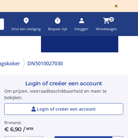
GLOBA
×
place
timer
person
shopping_cart
0
Vind een vestiging
Bespaar tijd
Inloggen
Winkelwagen
Keuzehulpen & calculatoren
settings
ngskoker
DN5010027030
Login of creëer een account
Om prijzen, voorraadbeschikbaarheid en meer te
bekijken.
Login of creëer een account
Brutoprijs
€
6,90
/
MTR