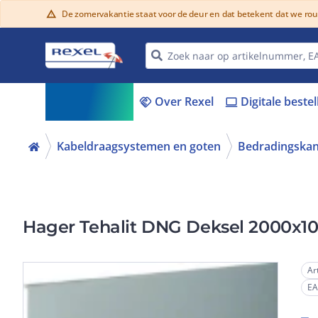
De zomervakantie staat voor de deur en dat betekent dat we ro
warning
Assortiment
Over Rexel
Digitale beste
menu_book
handshake
laptop
Kabeldraagsystemen en goten
Bedradingskan
Hager Tehalit DNG Deksel 2000x
Ar
E