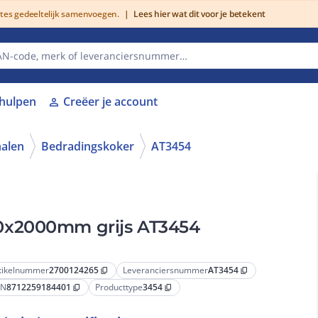
utes gedeeltelijk samenvoegen.
|
Lees hier wat dit voor je betekent
lhulpen
Creëer je account
person
alen
Bedradingskoker
AT3454
0x2000mm grijs AT3454
tikelnummer
2700124265
Leveranciersnummer
AT3454
content_copy
content_copy
AN
8712259184401
Producttype
3454
content_copy
content_copy