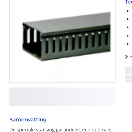
Te
Samenvatting
De speciale stansing garandeert een optimale
uitgevoerd Stansing (kokerlip) is braamvrij Lippen zijn