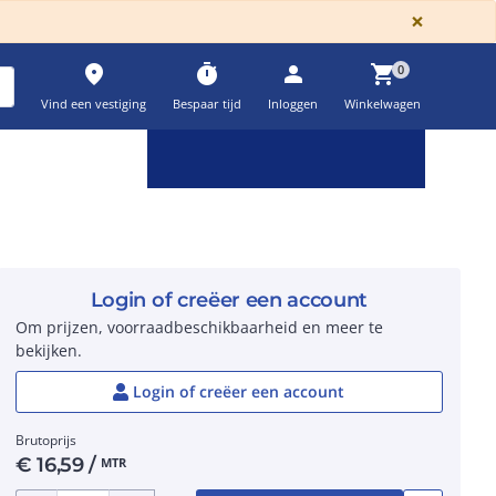
GLOBA
×
place
timer
person
shopping_cart
0
Vind een vestiging
Bespaar tijd
Inloggen
Winkelwagen
Keuzehulpen & calculatoren
settings
Login of creëer een account
Om prijzen, voorraadbeschikbaarheid en meer te
bekijken.
Login of creëer een account
Brutoprijs
€
16,59
/
MTR