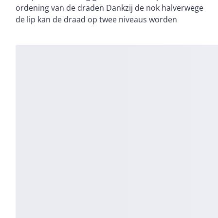
ordening van de draden Dankzij de nok halverwege
makkelijk te breken Geleverd met deksel
de lip kan de draad op twee niveaus worden