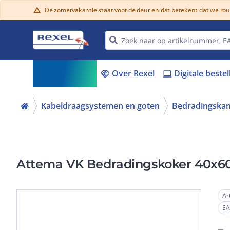
De zomervakantie staat voor de deur en dat betekent dat we ro
warning
Assortiment
Over Rexel
Digitale beste
menu_book
handshake
laptop
Kabeldraagsystemen en goten
Bedradingskan
Attema VK Bedradingskoker 40x6
Ar
E