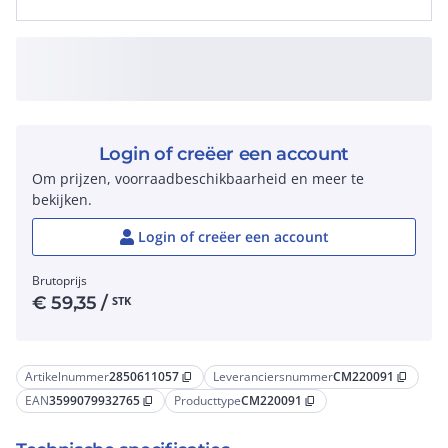
Login of creëer een account
Om prijzen, voorraadbeschikbaarheid en meer te
bekijken.
Login of creëer een account
Brutoprijs
€
59,35
/
STK
Artikelnummer
2850611057
Leveranciersnummer
CM220091
content_copy
content_copy
EAN
3599079932765
Producttype
CM220091
content_copy
content_copy