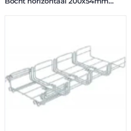
Bocht horizontaal 200x54mm
staal CM220091