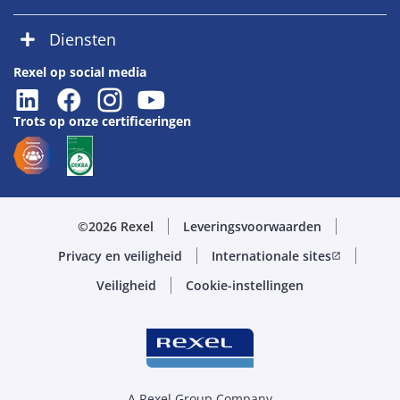
Diensten
Rexel op social media
Trots op onze certificeringen
©2026 Rexel
Leveringsvoorwaarden
Privacy en veiligheid
Internationale sites
open_in_new
Veiligheid
Cookie-instellingen
A Rexel Group Company