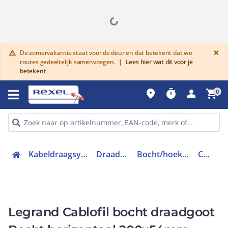
G
×
De zomervakantie staat voor de deur en dat betekent dat we
warning
routes gedeeltelijk samenvoegen.
|
Lees hier wat dit voor je
betekent
place
timer
person
shopping_cart
0
Kabeldraagsystemen en goten
Draadgoten staal
Bocht/hoekstuk draadgoot
CM220091
Legrand Cablofil bocht draadgoot