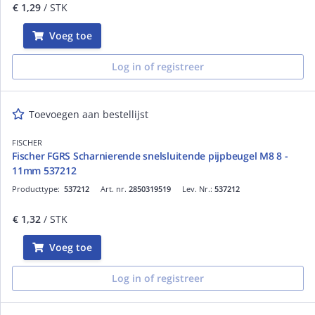
€ 1,29
/ STK
Voeg toe
Log in of registreer
Toevoegen aan bestellijst
FISCHER
Fischer FGRS Scharnierende snelsluitende pijpbeugel M8 8 -
11mm 537212
Producttype:
537212
Art. nr.
2850319519
Lev. Nr.:
537212
€ 1,32
/ STK
Voeg toe
Log in of registreer