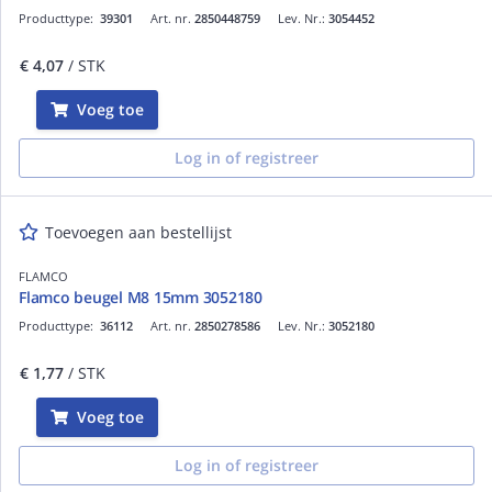
Producttype:
39301
Art. nr.
2850448759
Lev. Nr.:
3054452
€ 4,07
/ STK
Voeg toe
Log in of registreer
Toevoegen aan bestellijst
FLAMCO
Flamco beugel M8 15mm 3052180
Producttype:
36112
Art. nr.
2850278586
Lev. Nr.:
3052180
€ 1,77
/ STK
Voeg toe
Log in of registreer