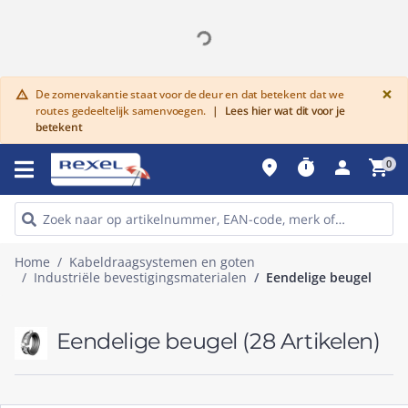
G
×
De zomervakantie staat voor de deur en dat betekent dat we
warning
routes gedeeltelijk samenvoegen.
|
Lees hier wat dit voor je
betekent
place
timer
person
shopping_cart
0
Home
Kabeldraagsystemen en goten
Industriële bevestigingsmaterialen
Eendelige beugel
Eendelige beugel
(28 Artikelen)