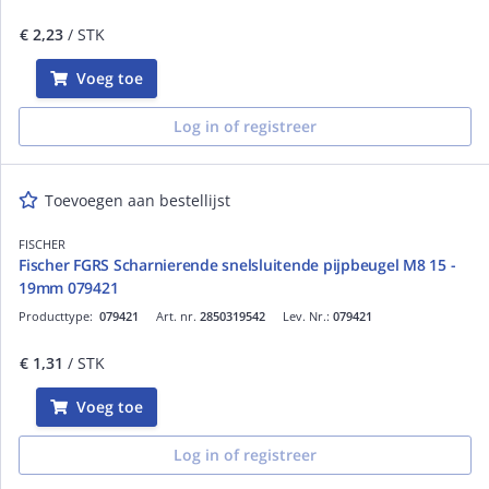
€ 2,23
/ STK
Voeg toe
Log in of registreer
Toevoegen aan bestellijst
FISCHER
Fischer FGRS Scharnierende snelsluitende pijpbeugel M8 15 -
19mm 079421
Producttype:
079421
Art. nr.
2850319542
Lev. Nr.:
079421
€ 1,31
/ STK
Voeg toe
Log in of registreer