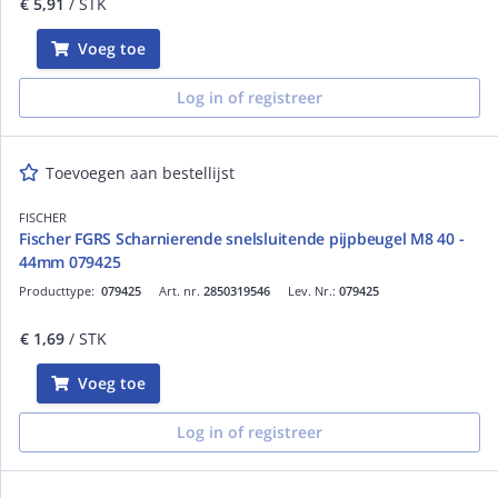
€ 5,91
/ STK
Voeg toe
Log in of registreer
Toevoegen aan bestellijst
FISCHER
Fischer FGRS Scharnierende snelsluitende pijpbeugel M8 40 -
44mm 079425
Producttype:
079425
Art. nr.
2850319546
Lev. Nr.:
079425
€ 1,69
/ STK
Voeg toe
Log in of registreer