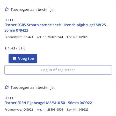
Toevoegen aan bestellijst
FISCHER
Fischer FGRS Scharnierende snelsluitende pijpbeugel M8 25 -
30mm 079423
Producttype:
079423
Art. nr.
2850319544
Lev. Nr.:
079423
€ 1,43
/ STK
Voeg toe
Log in of registreer
Toevoegen aan bestellijst
FISCHER
Fischer FRSN Pijpbeugel M8/M10 50 - 56mm 049922
Producttype:
049922
Art. nr.
2850319506
Lev. Nr.:
049922