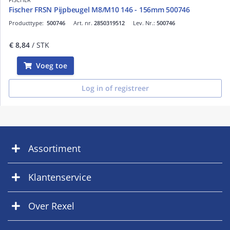
Fischer FRSN Pijpbeugel M8/M10 146 - 156mm 500746
Producttype:
500746
Art. nr.
2850319512
Lev. Nr.:
500746
€ 8,84
/ STK
Voeg toe
Log in of registreer
Assortiment
Klantenservice
Over Rexel