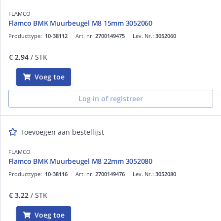
FLAMCO
Flamco BMK Muurbeugel M8 15mm 3052060
Producttype:
10-38112
Art. nr.
2700149475
Lev. Nr.:
3052060
€ 2,94
/ STK
Voeg toe
Log in of registreer
Toevoegen aan bestellijst
FLAMCO
Flamco BMK Muurbeugel M8 22mm 3052080
Producttype:
10-38116
Art. nr.
2700149476
Lev. Nr.:
3052080
€ 3,22
/ STK
Voeg toe