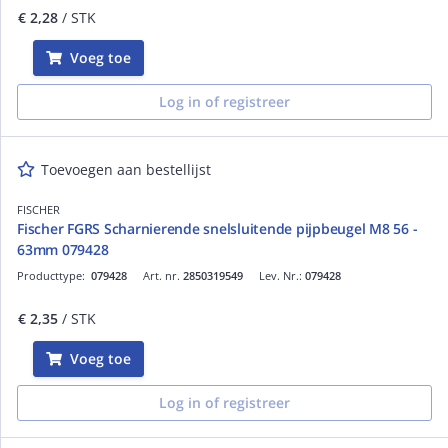
€ 2,28
/ STK
Voeg toe
Log in of registreer
Toevoegen aan bestellijst
FISCHER
Fischer FGRS Scharnierende snelsluitende pijpbeugel M8 56 -
63mm 079428
Producttype:
079428
Art. nr.
2850319549
Lev. Nr.:
079428
€ 2,35
/ STK
Voeg toe
Log in of registreer