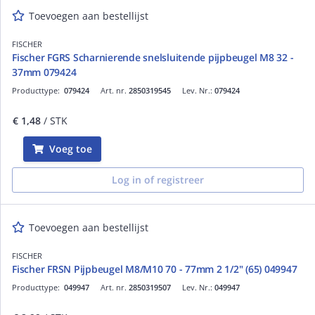
Toevoegen aan bestellijst
FISCHER
Fischer FGRS Scharnierende snelsluitende pijpbeugel M8 32 -
37mm 079424
Producttype:
079424
Art. nr.
2850319545
Lev. Nr.:
079424
€ 1,48
/ STK
Voeg toe
Log in of registreer
Toevoegen aan bestellijst
FISCHER
Fischer FRSN Pijpbeugel M8/M10 70 - 77mm 2 1/2" (65) 049947
Producttype:
049947
Art. nr.
2850319507
Lev. Nr.:
049947