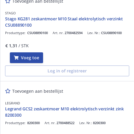
Toevoegen aan bestellijst
STAGO
Stago KG281 zeskantmoer M10 Staal elektrolytisch verzinkt
CSU08890100
Producttype:
CSU08890100
Art. nr.
2700482594
Lev. Nr.:
CSU08890100
€ 1,31
/ STK
Voeg toe
Log in of registreer
Toevoegen aan bestellijst
LEGRAND
Legrand GCS2 zeskantmoer M10 elektrolytisch verzinkt zink
8200300
Producttype:
8200300
Art. nr.
2700488522
Lev. Nr.:
8200300