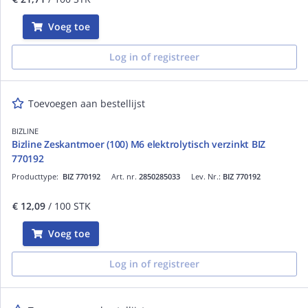
Voeg toe
Log in of registreer
Toevoegen aan bestellijst
BIZLINE
Bizline Zeskantmoer (100) M6 elektrolytisch verzinkt BIZ
770192
Producttype:
BIZ 770192
Art. nr.
2850285033
Lev. Nr.:
BIZ 770192
€ 12,09
/ 100 STK
Voeg toe
Log in of registreer