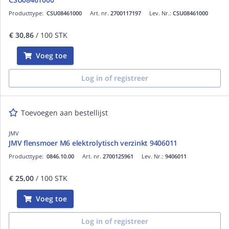
Producttype:
CSU08461000
Art. nr.
2700117197
Lev. Nr.:
CSU08461000
€ 30,86
/ 100 STK
Voeg toe
Log in of registreer
Toevoegen aan bestellijst
JMV
JMV flensmoer M6 elektrolytisch verzinkt 9406011
Producttype:
0846.10.00
Art. nr.
2700125961
Lev. Nr.:
9406011
€ 25,00
/ 100 STK
Voeg toe
Log in of registreer