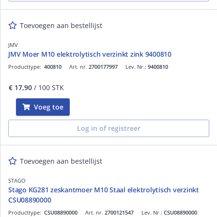
Toevoegen aan bestellijst
JMV
JMV Moer M10 elektrolytisch verzinkt zink 9400810
Producttype:
400810
Art. nr.
2700177997
Lev. Nr.:
9400810
€ 17,90
/ 100 STK
Voeg toe
Log in of registreer
Toevoegen aan bestellijst
STAGO
Stago KG281 zeskantmoer M10 Staal elektrolytisch verzinkt
CSU08890000
Producttype:
CSU08890000
Art. nr.
2700121547
Lev. Nr.:
CSU08890000