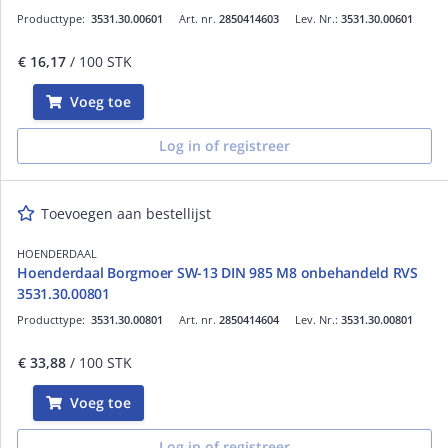
Producttype:
3531.30.00601
Art. nr.
2850414603
Lev. Nr.:
3531.30.00601
€ 16,17
/ 100 STK
Voeg toe
Log in of registreer
Toevoegen aan bestellijst
HOENDERDAAL
Hoenderdaal Borgmoer SW-13 DIN 985 M8 onbehandeld RVS
3531.30.00801
Producttype:
3531.30.00801
Art. nr.
2850414604
Lev. Nr.:
3531.30.00801
€ 33,88
/ 100 STK
Voeg toe
Log in of registreer