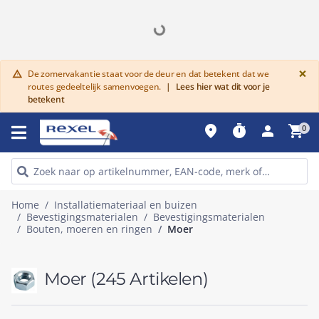
G
×
De zomervakantie staat voor de deur en dat betekent dat we
warning
routes gedeeltelijk samenvoegen.
|
Lees hier wat dit voor je
betekent
place
timer
person
shopping_cart
0
Home
Installatiemateriaal en buizen
Bevestigingsmaterialen
Bevestigingsmaterialen
Bouten, moeren en ringen
Moer
Moer
(245 Artikelen)