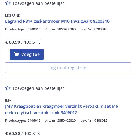
Toevoegen aan bestellijst
LEGRAND
Legrand P31+ zeskantmoer M10 thvz zwart 8200310
Producttype:
8200310
Art. nr.
2850488303
Lev. Nr.:
8200310
€ 80,90
/ 100 STK
Voeg toe
Log in of registreer
Toevoegen aan bestellijst
JMV
JMV Kraagbout en kraagmoer verzinkt verpakt in set M6
elektrolytisch verzinkt zink 9406012
Producttype:
9406012
Art. nr.
2850402820
Lev. Nr.:
9406012
€ 60,30
/ 100 STK