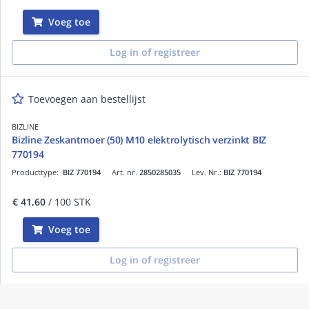
Voeg toe
Log in of registreer
Toevoegen aan bestellijst
BIZLINE
Bizline Zeskantmoer (50) M10 elektrolytisch verzinkt BIZ
770194
Producttype:
BIZ 770194
Art. nr.
2850285035
Lev. Nr.:
BIZ 770194
€ 41,60
/ 100 STK
Voeg toe
Log in of registreer