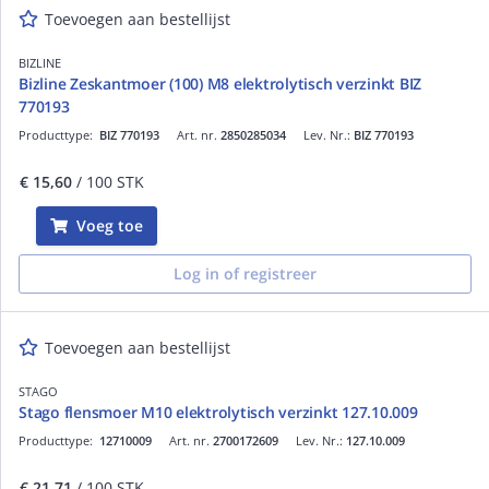
Toevoegen aan bestellijst
BIZLINE
Bizline Zeskantmoer (100) M8 elektrolytisch verzinkt BIZ
770193
Producttype:
BIZ 770193
Art. nr.
2850285034
Lev. Nr.:
BIZ 770193
€ 15,60
/ 100 STK
Voeg toe
Log in of registreer
Toevoegen aan bestellijst
STAGO
Stago flensmoer M10 elektrolytisch verzinkt 127.10.009
Producttype:
12710009
Art. nr.
2700172609
Lev. Nr.:
127.10.009
€ 21,71
/ 100 STK