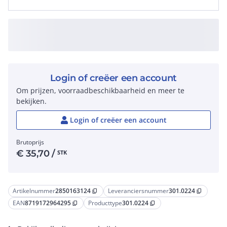
Login of creëer een account
Om prijzen, voorraadbeschikbaarheid en meer te
bekijken.
Login of creëer een account
Brutoprijs
€
35,70
/
STK
Artikelnummer
2850163124
Leveranciersnummer
301.0224
content_copy
content_copy
EAN
8719172964295
Producttype
301.0224
content_copy
content_copy