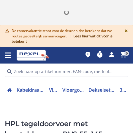
G
×
De zomervakantie staat voor de deur en dat betekent dat we
warning
routes gedeeltelijk samenvoegen.
|
Lees hier wat dit voor je
betekent
place
timer
person
shopping_cart
0
Kabeldraagsystemen en goten
Vloergoten
Vloergoten hulpstukken
Dekselset vloerpot/vloergoot
301.0224
HPL tegeldoorvoer met