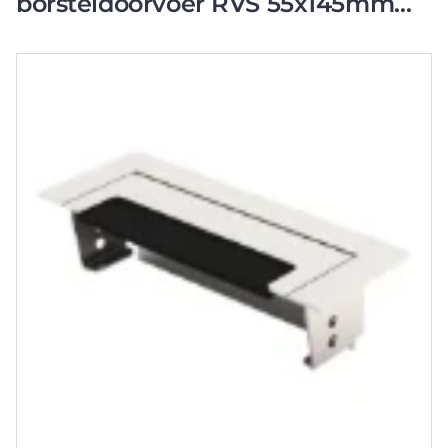
borsteldoorvoer RVS 55x145mm
301.0224