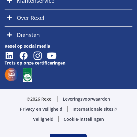
Klantenservice
Over Rexel
Diensten
Rexel op social media
Trots op onze certificeringen
©2026 Rexel
Leveringsvoorwaarden
Privacy en veiligheid
Internationale sites
open_in_new
Veiligheid
Cookie-instellingen