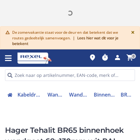
G
×
De zomervakantie staat voor de deur en dat betekent dat we
warning
routes gedeeltelijk samenvoegen.
|
Lees hier wat dit voor je
betekent
place
timer
person
shopping_cart
0
Kabeldraagsystemen en goten
Wandgoten en zuilen
Wandgoten hulpstukken
Binnenhoekstuk wandgoot
BR651304H9016
Hager Tehalit BR65 binnenhoek