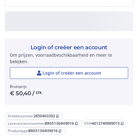
Login of creëer een account
Om prijzen, voorraadbeschikbaarheid en meer te
bekijken.
Login of creëer een account
Brutoprijs
€
50,40
/
STK
Artikelnummer
2850403392
content_copy
Leveranciersnummer
BR651304H9016
EAN
4012740989015
content_copy
content_copy
Producttype
BR651304H9016
content_copy