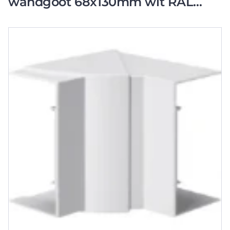
wandgoot 68x130mm wit RAL
9016 BR651304H9016