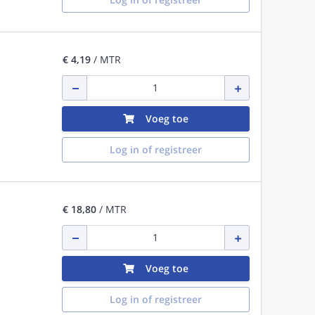
€ 4,19
/ MTR
Voeg toe
Log in of registreer
€ 18,80
/ MTR
Voeg toe
Log in of registreer