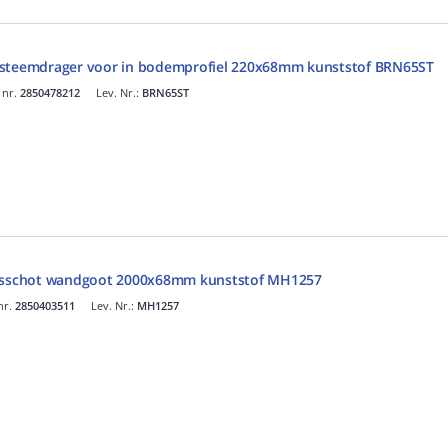
ysteemdrager voor in bodemprofiel 220x68mm kunststof BRN65ST
 nr.
2850478212
Lev. Nr.:
BRN65ST
ngsschot wandgoot 2000x68mm kunststof MH1257
nr.
2850403511
Lev. Nr.:
MH1257