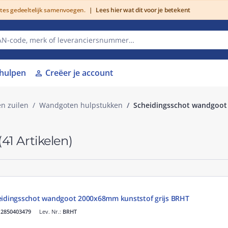
utes gedeeltelijk samenvoegen.
|
Lees hier wat dit voor je betekent
lhulpen
Creëer je account
person
n zuilen
Wandgoten hulpstukken
Scheidingsschot wandgoot
(41 Artikelen)
heidingsschot wandgoot 2000x68mm kunststof grijs BRHT
.
2850403479
Lev. Nr.:
BRHT