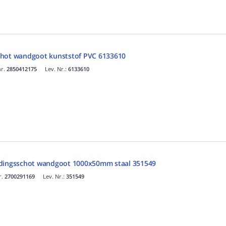
chot wandgoot kunststof PVC 6133610
nr.
2850412175
Lev. Nr.:
6133610
idingsschot wandgoot 1000x50mm staal 351549
r.
2700291169
Lev. Nr.:
351549