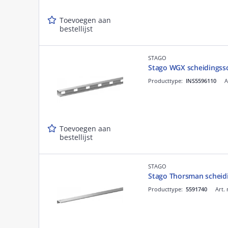
Toevoegen aan
bestellijst
STAGO
Stago WGX scheidingss
Producttype:
INS5596110
A
Toevoegen aan
bestellijst
STAGO
Stago Thorsman scheid
Producttype:
5591740
Art. 