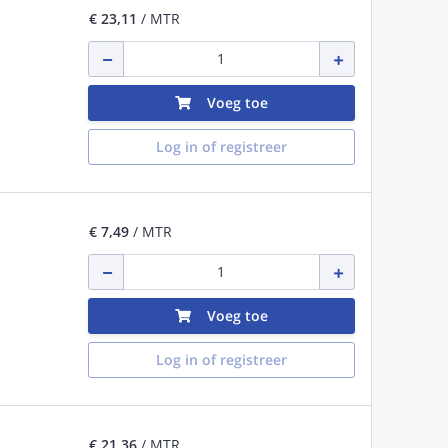
€ 23,11
/ MTR
Voeg toe
Log in of registreer
€ 7,49
/ MTR
Voeg toe
Log in of registreer
€ 21,36
/ MTR