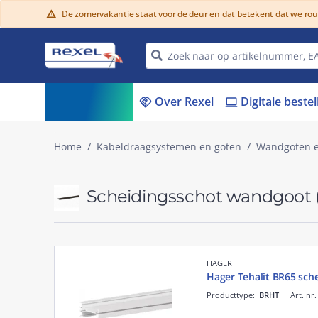
De zomervakantie staat voor de deur en dat betekent dat we ro
warning
Assortiment
Over Rexel
Digitale beste
menu_book
handshake
laptop
Home
Kabeldraagsystemen en goten
Wandgoten e
Scheidingsschot wandgoot
HAGER
Hager Tehalit BR65 sc
Producttype:
BRHT
Art. nr