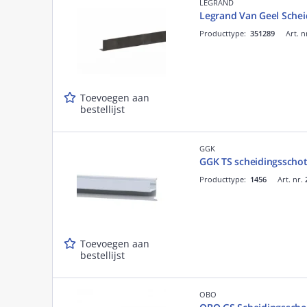
LEGRAND
Legrand Van Geel Sche
Producttype:
351289
Art. n
Toevoegen aan
bestellijst
GGK
GGK TS scheidingsscho
Producttype:
1456
Art. nr.
Toevoegen aan
bestellijst
OBO