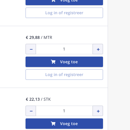
Log in of registreer
€ 29,88
/ MTR
Voeg toe
Log in of registreer
€ 22,13
/ STK
Voeg toe