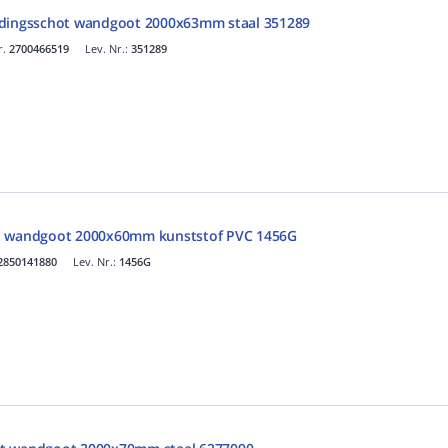
idingsschot wandgoot 2000x63mm staal 351289
r.
2700466519
Lev. Nr.:
351289
t wandgoot 2000x60mm kunststof PVC 1456G
2850141880
Lev. Nr.:
1456G