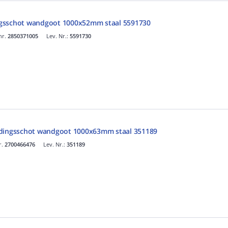
gsschot wandgoot 1000x52mm staal 5591730
nr.
2850371005
Lev. Nr.:
5591730
idingsschot wandgoot 1000x63mm staal 351189
r.
2700466476
Lev. Nr.:
351189