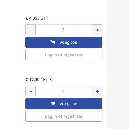
€ 4,05
/ STK
Voeg toe
Log in of registreer
€ 17,30
/ MTR
Voeg toe
Log in of registreer