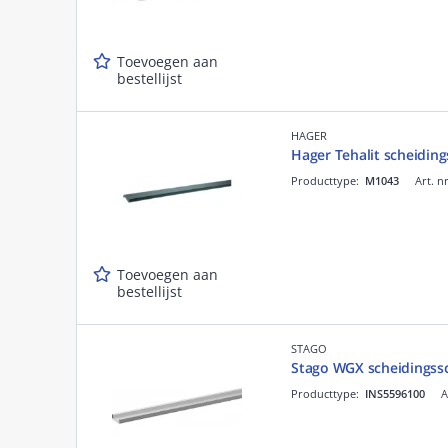
Toevoegen aan
bestellijst
HAGER
Hager Tehalit scheidi
Producttype:
M1043
Art. n
Toevoegen aan
bestellijst
STAGO
Stago WGX scheidingss
Producttype:
INS5596100
A