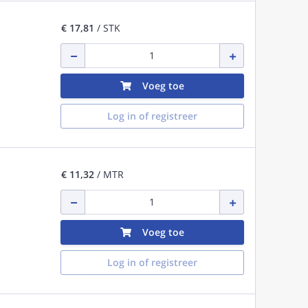
€ 17,81
/ STK
Voeg toe
Log in of registreer
€ 11,32
/ MTR
Voeg toe
Log in of registreer