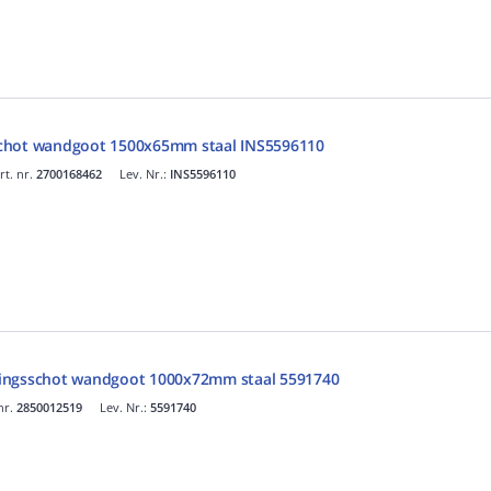
chot wandgoot 1500x65mm staal INS5596110
rt. nr.
2700168462
Lev. Nr.:
INS5596110
ingsschot wandgoot 1000x72mm staal 5591740
nr.
2850012519
Lev. Nr.:
5591740