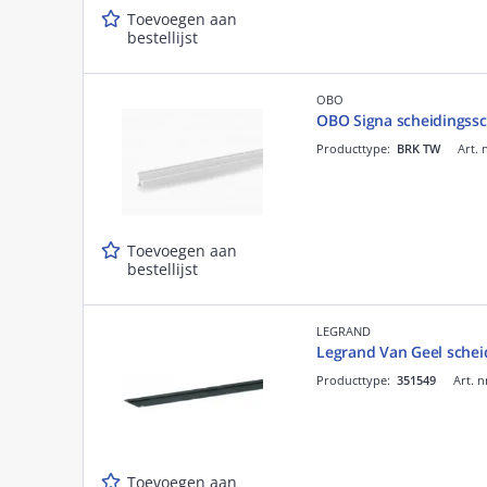
Toevoegen aan
bestellijst
OBO
OBO Signa scheidingss
Producttype:
BRK TW
Art. 
Toevoegen aan
bestellijst
LEGRAND
Legrand Van Geel sche
Producttype:
351549
Art. n
Toevoegen aan