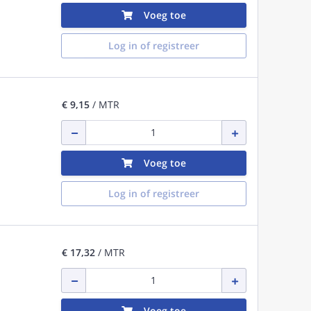
Voeg toe
Log in of registreer
€ 9,15
/ MTR
Voeg toe
Log in of registreer
€ 17,32
/ MTR
Voeg toe