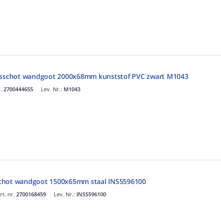
ngsschot wandgoot 2000x68mm kunststof PVC zwart M1043
r.
2700444655
Lev. Nr.:
M1043
chot wandgoot 1500x65mm staal INS5596100
rt. nr.
2700168459
Lev. Nr.:
INS5596100