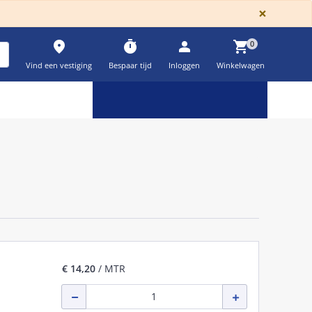
GLOBA
×
place
timer
person
shopping_cart
0
Vind een vestiging
Bespaar tijd
Inloggen
Winkelwagen
Keuzehulpen & calculatoren
settings
€ 14,20
/ MTR