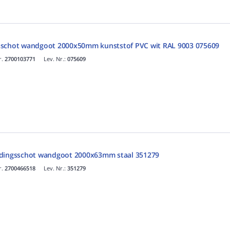
sschot wandgoot 2000x50mm kunststof PVC wit RAL 9003 075609
r.
2700103771
Lev. Nr.:
075609
idingsschot wandgoot 2000x63mm staal 351279
r.
2700466518
Lev. Nr.:
351279