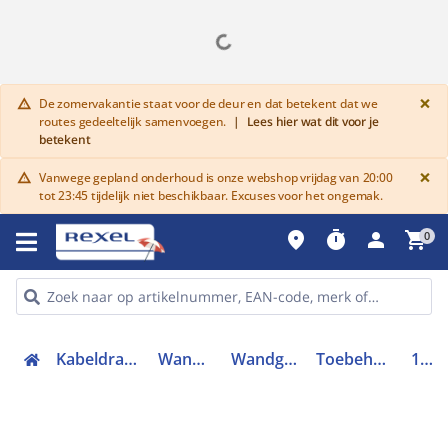
G
×
De zomervakantie staat voor de deur en dat betekent dat we
warning
routes gedeeltelijk samenvoegen.
|
Lees hier wat dit voor je
betekent
G
×
Vanwege gepland onderhoud is onze webshop vrijdag van 20:00
warning
tot 23:45 tijdelijk niet beschikbaar. Excuses voor het ongemak.
place
timer
person
shopping_cart
0
Kabeldraagsystemen en goten
Wandgoten en zuilen
Wandgoten hulpstukken
Toebehoren voor wandgoot
131595