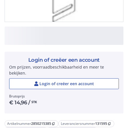
Login of creëer een account
Om prijzen, voorraadbeschikbaarheid en meer te
bekijken.
Login of creëer een account
Brutoprijs
€
14,96
/
STK
Artikelnummer
2850215385
Leveranciersnummer
131595
content_copy
content_copy