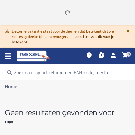
G
×
De zomervakantie staat voor de deur en dat betekent dat we
warning
routes gedeeltelijk samenvoegen.
|
Lees hier wat dit voor je
betekent
place
timer
person
shopping_cart
0
Home
Geen resultaten gevonden voor
"*"