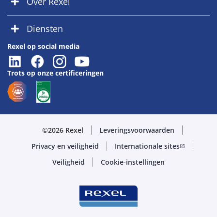
Over Rexel
Diensten
Rexel op social media
Trots op onze certificeringen
©2026 Rexel
Leveringsvoorwaarden
Privacy en veiligheid
Internationale sites
open_in_new
Veiligheid
Cookie-instellingen