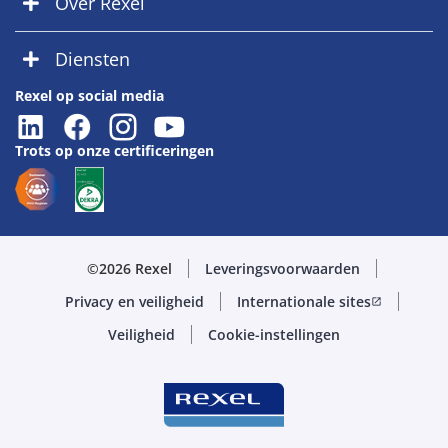
Over Rexel
Diensten
Rexel op social media
Trots op onze certificeringen
©2026 Rexel
Leveringsvoorwaarden
Privacy en veiligheid
Internationale sites
open_in_new
Veiligheid
Cookie-instellingen