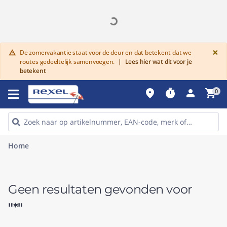
G
×
De zomervakantie staat voor de deur en dat betekent dat we
warning
routes gedeeltelijk samenvoegen.
|
Lees hier wat dit voor je
betekent
place
timer
person
shopping_cart
0
Home
Geen resultaten gevonden voor
"*"